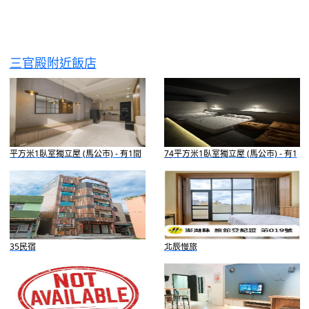
三官殿附近飯店
平方米1臥室獨立屋 (馬公市) - 有1間
74平方米1臥室獨立屋 (馬公市) - 有1
私人浴室
間私人浴室
35民宿
北辰慢旅