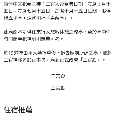
简体中文祀奉主神：三官大帝祭典日期：農曆正月十
五日、農曆七月十五日、農曆十月十五日民間一般俗
稱五里亭，清代則稱「嘉蔭亭」。
此廟原本是供往來行人旅客休憩之涼亭，至於亭中何
時開始奉祀神明則無典可考。
於1937年由里人勸捐重修，拆去廟前所建之亭，並將
三官神移置於正中央，廟名正式改成「三官殿」。
三宮殿
三宮殿
住宿推薦