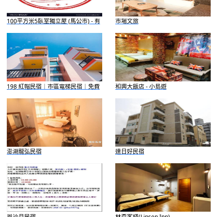
100平方米5臥室獨立屋 (馬公市) - 有
市場文旅
4間私人浴室
198 紅帽民宿｜市區電梯民宿｜免費
和興大飯店 - 小島遊
接駁
澎湖龍弘民宿
達日好民宿
風沙月民宿
林森客棧(Linsen Inn)