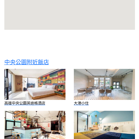
中央公園附近飯店
高雄中央公園英迪格酒店
⼤港⼩住