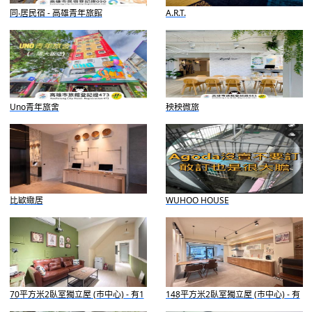
同‧居民宿 - 高雄青年旅館
A.R.T.
Uno青年旅舍
秧秧微旅
比歐緻居
WUHOO HOUSE
70平方米2臥室獨立屋 (市中心) - 有1
148平方米2臥室獨立屋 (市中心) - 有
間私人浴室
2間私人浴室