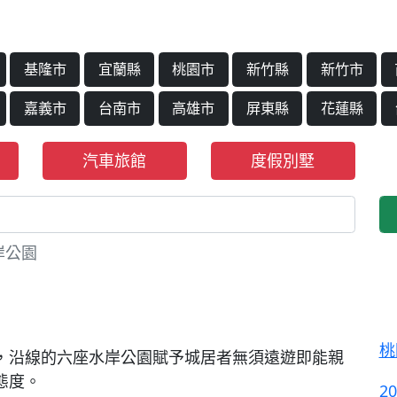
基隆市
宜蘭縣
桃園市
新竹縣
新竹市
嘉義市
台南市
高雄市
屏東縣
花蓮縣
汽車旅館
度假別墅
岸公園
桃
，沿線的六座水岸公園賦予城居者無須遠遊即能親
態度。
2