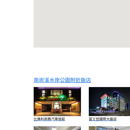
南崁溪水岸公園附近飯店
比佛利商務汽車旅館
富立登國際大飯店