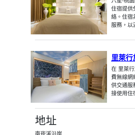
六星-桃
住宿提供
絡。住宿
服務，以
里萊行
在 里萊
費無線網
供交通服
接使用住宿
地址
南崁溪沿岸