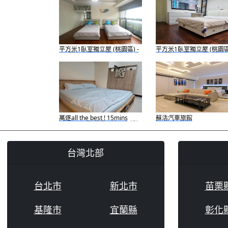
平方米1臥室獨立屋 (桃園區) -
平方米1臥室獨立屋 (桃園區)
有1間私人浴室
有1間私人浴室
萬遂all the best ! 15mins
蘇活汽車旅館
arrived.國際機場、桃園高鐵好
市多
台灣北部
台北市
新北市
苗栗
基隆市
宜蘭縣
彰化