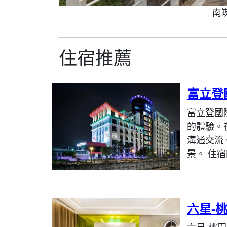
南
住宿推薦
富立登
富立登國
的體驗。
溝通交流
景。 住宿
六星-