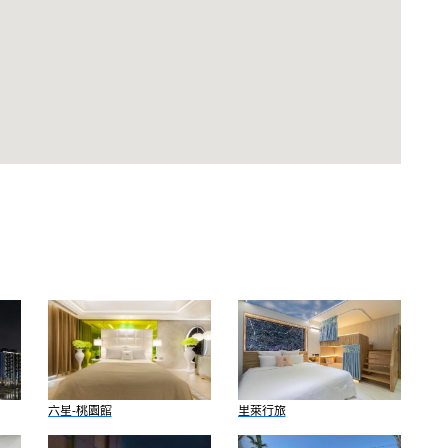
六星-桃園館
里萊行旅