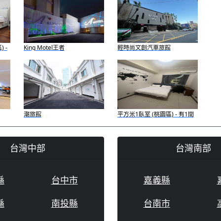
 -
King Motel王者
輕時尚文創汽車旅館
潮旅館
平方米1臥室 (桃園區) - 有1間
私人浴室
台灣中部
台灣南部
縣
台中市
嘉義縣
縣
南投縣
台南市