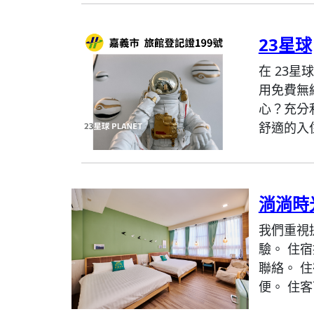
23星球
在 23
用免費無
心？充分
舒適的入住
淌淌時
我們重視
驗。 住
聯絡。 
便。 住客