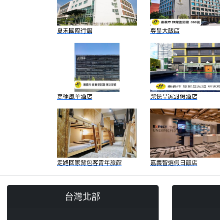
夏禾國際行舘
尊皇大飯店
嘉楠風華酒店
樂億皇家渡假酒店
走路回家背包客青年旅館
嘉義智選假日飯店
台灣北部