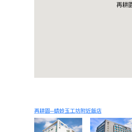
再耕
再耕園─蜻蛉玉工坊附近飯店