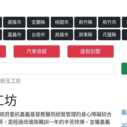
基隆市
宜蘭縣
桃園市
新竹縣
新竹市
嘉義市
台南市
高雄市
屏東縣
花蓮縣
汽車旅館
度假別墅
蜻蛉玉工坊
工坊
嘉
市政府委託嘉義基督教醫院經營管理的身心障礙綜合
師，是經過琉璃珠職訓一年的辛苦焠煉，並獲嘉義
2