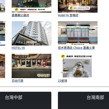
嘉義觀止飯店
Hotel Hi 垂楊店
HOTEL HI
塔木德酒店 Choice 嘉義火車
站館
日出行旅
23星球
台灣中部
台灣南部