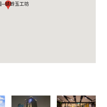
園─蜻蛉玉工坊