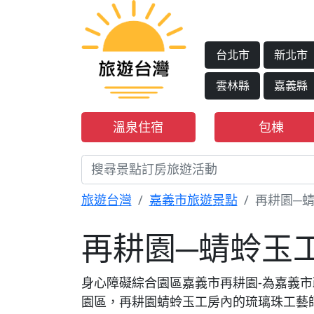
台北市
新北市
雲林縣
嘉義縣
溫泉住宿
包棟
旅遊台灣
嘉義市旅遊景點
再耕園─
再耕園─蜻蛉玉
身心障礙綜合園區嘉義市再耕園-為嘉義
園區，再耕園蜻蛉玉工房內的琉璃珠工藝