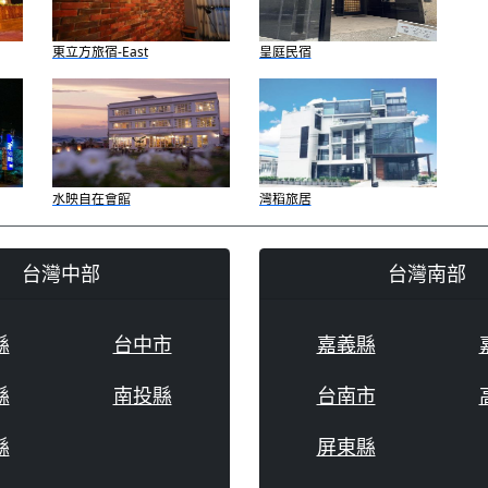
東立方旅宿-East
皇庭民宿
水映自在會館
灣稻旅居
台灣中部
台灣南部
縣
台中市
嘉義縣
縣
南投縣
台南市
縣
屏東縣