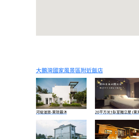
大鵬灣國家風景區附近飯店
河堤漫旅-東琉暮沐
20平方米1臥室獨立屋 (東
鎮) - 有1間私人浴室