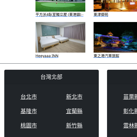
平方米4臥室獨立屋 (東港鎮) -
東津御苑
有3間私人浴室
Heeyaaa INN
東之港汽車旅館
台灣北部
台北市
新北市
苗栗
基隆市
宜蘭縣
彰化
桃園市
新竹縣
雲林