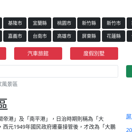
基隆市
宜蘭縣
桃園市
新竹縣
新竹市
嘉義市
台南市
高雄市
屏東縣
花蓮縣
汽車旅館
度假別墅
家風景區
區
屏
關帝港」及「南平港」，日治時期則稱為「大
西元1949年國民政府遷臺接管後，才改為「大鵬
2