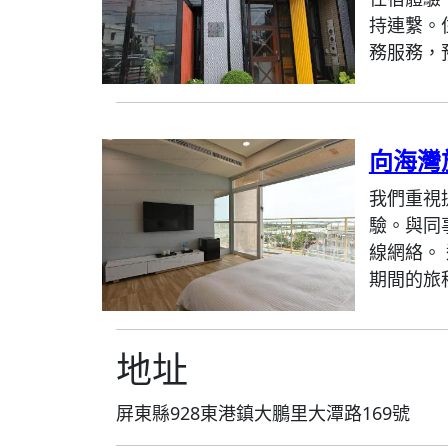
持連繫。
務服務，
向海灣
我們重視
驗。與同
線網絡。
期間的旅程
地址
屏東縣928東港鎮大鵬里大潭路169號