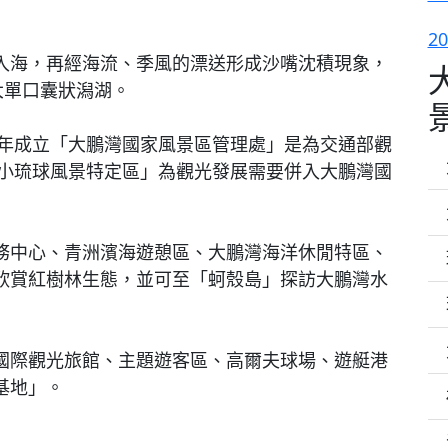
2
入海，再經海流、季風的漂送形成沙嘴沈積現象，
大單口囊狀潟湖。
7年成立「大鵬灣國家風景區管理處」是為交通部觀
「小琉球風景特定區」為觀光發展需要併入大鵬灣國
務中心、青洲濱海遊憩區、大鵬灣海洋休閒特區、
欣賞紅樹林生態，並可至「蚵殼島」探訪大鵬灣水
國際觀光旅館、主題遊客區、高爾夫球場、遊艇港
基地」。