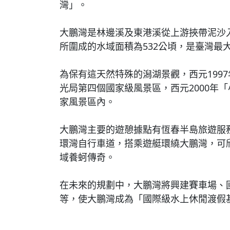
灣」。
大鵬灣是林邊溪及東港溪從上游挾帶泥沙
所圍成的水域面積為532公頃，是臺灣最
為保有這天然特殊的潟湖景觀，西元199
光局第四個國家級風景區，西元2000年
家風景區內。
大鵬灣主要的遊憩據點有恆春半島旅遊服
環灣自行車道，搭乘遊艇環繞大鵬灣，可
域養蚵傳奇。
在未來的規劃中，大鵬灣將興建賽車場、
等，使大鵬灣成為「國際級水上休閒渡假