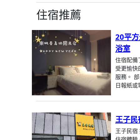
住宿推薦
20平方
浴室
住宿配備
受更愉快
服務。 
日報紙或
王子民
王子民宿
住宿體驗