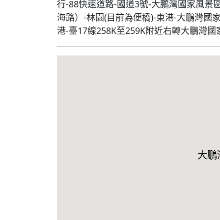
行-88快速道路-國道3號-大鵬灣國家風景
海路）-林園(目前為便橋)-東港-大鵬灣國家
港-臺17線258K至259K附近右轉大鵬
大鵬