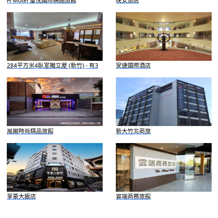
H Motel 璽悅國際精品旅館
晚安旅店
284平方米4臥室獨立屋 (新竹) - 有3
安捷國際酒店
間私人浴室
風閣時尚精品旅館
新大竹北商旅
享豪大飯店
雲端商務旅館