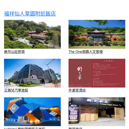
福祥仙人掌園附近飯店
霽月山莊民宿
The One南園人文客棧
艾薇兒汽車旅館
外婆家酒店