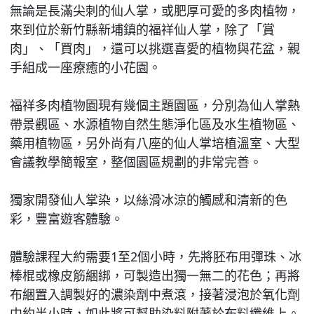
無論是長滿尖刺的仙人掌，或肥厚可愛的多肉植物，
來到位於新竹縣新埔鎮的福祥仙人掌，除了「賞
肉」、「買肉」，還可以挑選喜愛的植物與花盆，親
手組成一座療癒的小花園。
福祥多肉植物園現有幾個主題園區，分別為仙人掌熱
帶景觀區、水源植物自然生態淨化區及水生植物區、
藥用植物區，另外尚有八座的仙人掌培植溫室、大型
會議教學簡報室，整個園區規劃的非常完善。
獨家開發仙人掌染，以絲滑冰涼的觸感和清新的色
彩，豐富遊客體驗。
體驗課程大約需要1至2個小時，先將胚布用彈珠、冰
棒棍或橡皮筋綑綁，可製造出獨一無二的花色；再將
布綑置入調製好的濃染劑中煮滾，接著浸泡於氧化劑
中約半小時，如此將可幫助染料附著於布料纖維上。