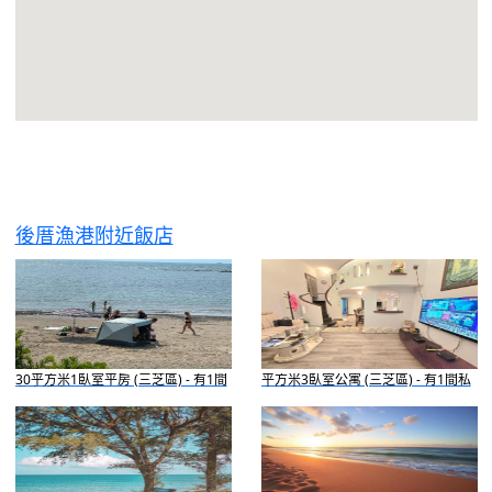
後厝漁港附近飯店
30平方米1臥室平房 (三芝區) - 有1間
平方米3臥室公寓 (三芝區) - 有1間私
私人浴室
人浴室