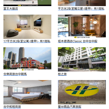
富王大飯店
平方米2臥室獨立屋 (逢甲) - 有1間私
人浴室
17平方米2臥室公寓 (逢甲) - 有1間私
塔木德酒店Classic 台中台中館
人浴室
合樂商旅台中朝馬
桂之旅
台中拓程商旅
璽朵精品汽車旅館