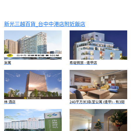
新光三越百貨_台中中港店附近飯店
采寓
希堤微旅 - 逢甲店
林 酒店
240平方米3臥室公寓 (逢甲) - 有3間
私人浴室