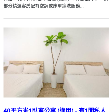
部分精選客房配有空調或床單換洗服務...
40平方米1臥室公寓 (逢甲) - 有1間私人