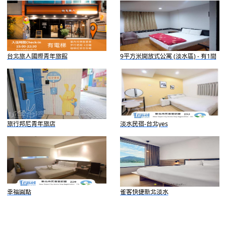
台北旅人國際青年旅館
9平方米開放式公寓 (淡水區) - 有1間
私人浴室
旅行邦尼青年旅店
淡水民宿-台北yes
幸福圓點
雀客快捷新北淡水