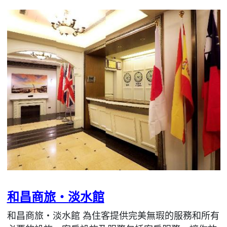
和昌商旅・淡水館
和昌商旅・淡水館 為住客提供完美無瑕的服務和所有