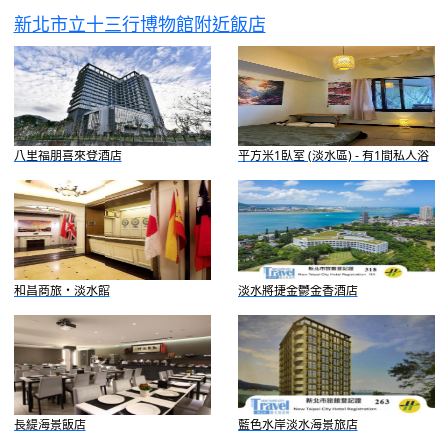
新北市立十三行博物館附近飯店
八里福朋喜來登酒店
平方米1臥室 (淡水區) - 有1間私人浴
室
和昌商旅・淡水館
淡水將捷金鬱金香酒店
長緹海景飯店
藍色水岸淡水海景旅店