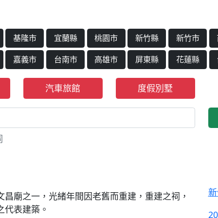
基隆市
宜蘭縣
桃園市
新竹縣
新竹市
嘉義市
台南市
高雄市
屏東縣
花蓮縣
汽車旅館
度假別墅
祠
新
文昌廟之一，光緒年間因老舊而重建，重建之祠，
之代表建築。
2