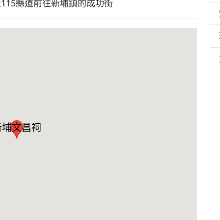
走115縣道前往新埔鎮的成功街
新埔文昌祠