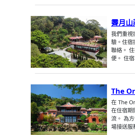
霽月山
我們重視
驗。住宿
聯絡。 
便。 住宿
The 
在 The
在住宿期
流。 為
場接送服務