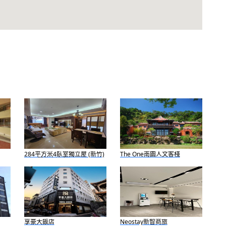
284平方米4臥室獨立屋 (新竹)
The One南園人文客棧
- 有3間私人浴室
享豪大飯店
Neostay新智商旅