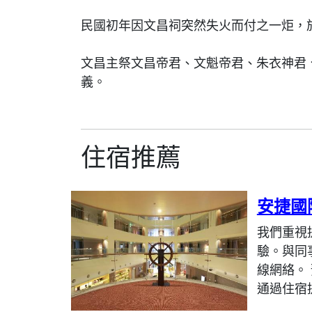
民國初年因文昌祠突然失火而付之一炬，
文昌主祭文昌帝君、文魁帝君、朱衣神君
義。
住宿推薦
安捷國
我們重視
驗。與同
線網絡。
通過住宿提