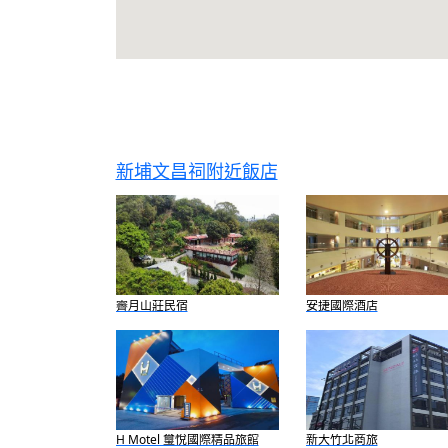
新埔文昌祠附近飯店
霽月山莊民宿
安捷國際酒店
H Motel 璽悅國際精品旅館
新大竹北商旅