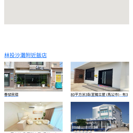
林投沙灘附近飯店
春發民宿
80平方米3臥室獨立屋 (馬公市) - 有3
間私人浴室