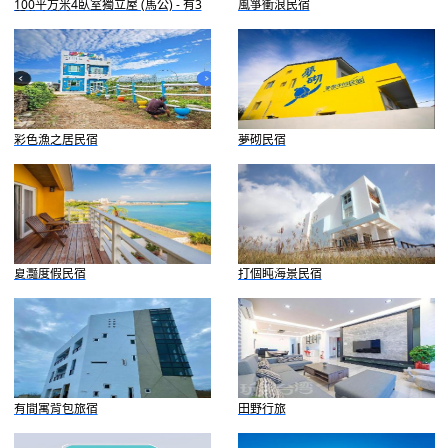
100平方米4臥室獨立屋 (馬公) - 有3
風箏衝浪民宿
間私人浴室
彩色漁之居民宿
夢砌民宿
夏灩度假民宿
打個盹海景民宿
有間寓背包旅宿
田野行旅