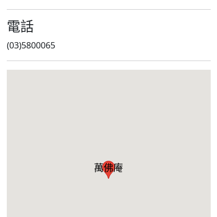
電話
(03)5800065
萬佛庵