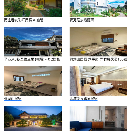
南庄春友彩虹民宿 & 露營
麥克尼景觀莊園
平方米3臥室獨立屋 (峨眉) - 有2間私
彌湖山民宿 湖字房_新竹縣民宿155號
人浴室
彌湖山民宿
北埔冷泉印象民宿