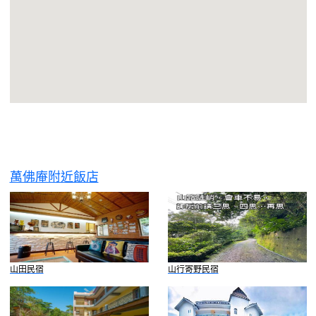
萬佛庵附近飯店
山田民宿
山行寄野民宿