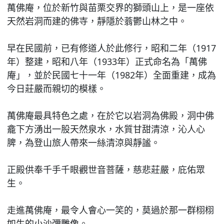
萬佛庵，位於新竹與苗栗交界的獅頭山上，是一座依
天然岩洞而建的佛寺，靜隱於蓊鬱山林之中。
早在民國前，已有修道人於此修行，昭和二年（1917
年）整建，昭和八年（1933年）正式命名為「萬佛
庵」，並於民國七十一年（1982年）全面重建，成為
今日莊嚴而親切的模樣。
萬佛庵最具特色之處，在於它以岩洞為佛殿，洞中佛
龕下方湧出一股天然泉水，水質甘甜清涼，沁人心
脾，為登山旅人帶來一絲清涼與靜謐。
正殿供奉千手千眼觀世音菩薩，慈悲莊嚴，庇佑眾
生。
走進萬佛庵，最令人會心一笑的，莫過於那一群栩栩
如生的小沙彌雕像。