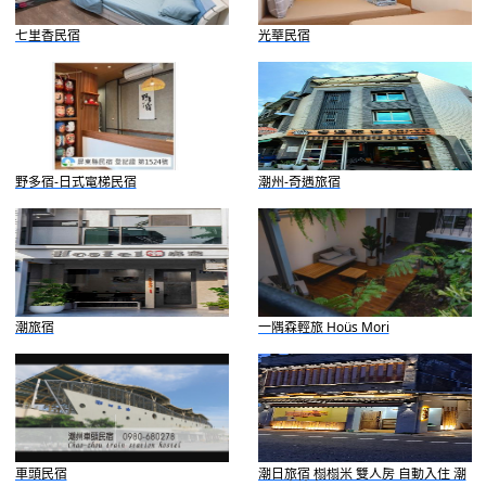
七里香民宿
光華民宿
野多宿-日式電梯民宿
潮州-奇遇旅宿
潮旅宿
一隅森輕旅 Hoüs Mori
車頭民宿
潮日旅宿 榻榻米 雙人房 自動入住 潮