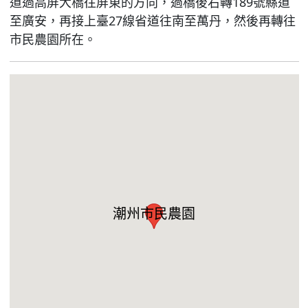
道過高屏大橋往屏東的方向，過橋後右轉189號縣道
至廣安，再接上臺27線省道往南至萬丹，然後再轉往
市民農園所在。
潮州市民農園