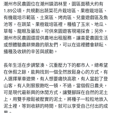
潮州市民農園位在潮州鎮泗林里，園區面積大約有
1.89公頃，共規劃出蔬菜花卉栽培區、果樹栽培區、
有機栽培示範區、土窯區、烤肉區、兒童遊戲區及魚
池等，在蔬菜、果樹栽培區裡，種植了玉米、地瓜、
草莓、龍眼及蕃茄，可供來園遊客現場採食；另外，
潮州市民農園還提供農地出租服務，讓喜愛農園生活
或想體驗農耕樂趣的朋友們，可以在這裡體會耕耘、
播種及收耕的辛苦與感動。
長年生活在步調緊湊、沉重壓力下的都市人，總希望
在休假之餘，能夠找到一個全然放鬆身心的方式，有
人選擇單車遊樂，有人想要痛快高歌，有人當起了登
山客，有人則狠狠飽吃一頓，不過，當個假日農夫，
可是現代最新興的休閒方式，讓雙腳踩在自然的泥土
上，用雙手撥鬆被壓實的泥土，將種子一粒粒地放入
泥土裡，等到收耕的時間，就可以享受自己付出的成
果。