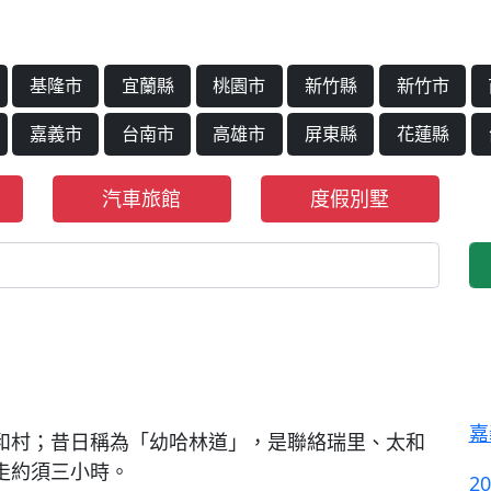
基隆市
宜蘭縣
桃園市
新竹縣
新竹市
嘉義市
台南市
高雄市
屏東縣
花蓮縣
汽車旅館
度假別墅
嘉
和村；昔日稱為「幼哈林道」，是聯絡瑞里、太和
走約須三小時。
2