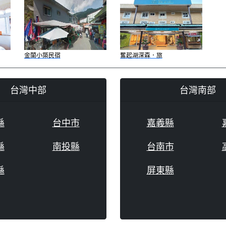
金蘭小築民宿
奮起湖深森．旅
台灣中部
台灣南部
縣
台中市
嘉義縣
縣
南投縣
台南市
縣
屏東縣