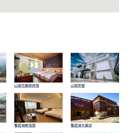
山雲花觀景民宿
山間茶墅
奮起湖柳澐居
奮起湖大飯店