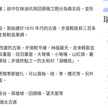
邊；途中在抹油坑與回頭嶺之間分為兩支段，並形
2
，是始建於1870 年代的古道，步道較陡有三百多
生態較為單調。
年改建的古道，步道較平緩，林蔭蔽天，走來輕鬆宜
耳畫眉、冠羽畫眉、大彎嘴、小彎嘴、山紅頭、藪
華段；步道終點之一的太和村「湖桶底」。
更隨季節變化，可以賞梅、桃、李、櫻花等，另外
富。
音谷、英雄坡、回頭嶺、望天崖等
瑞太古道