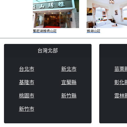
奮起湖雅琇山莊
雅湖山莊
台灣北部
台北市
新北市
苗栗
基隆市
宜蘭縣
彰化
桃園市
新竹縣
雲林
新竹市