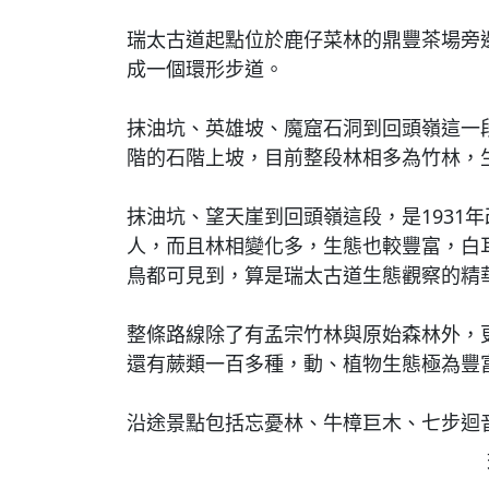
瑞太古道起點位於鹿仔菜林的鼎豐茶場旁
成一個環形步道。
抹油坑、英雄坡、魔窟石洞到回頭嶺這一段
階的石階上坡，目前整段林相多為竹林，
抹油坑、望天崖到回頭嶺這段，是1931
人，而且林相變化多，生態也較豐富，白
鳥都可見到，算是瑞太古道生態觀察的精
整條路線除了有孟宗竹林與原始森林外，
還有蕨類一百多種，動、植物生態極為豐
沿途景點包括忘憂林、牛樟巨木、七步迴