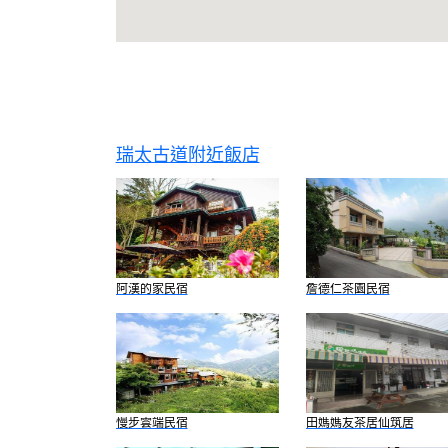
瑞太古道附近飯店
阿漢的家民宿
詹德仁茶園民宿
慢步雲端民宿
田媽媽友茶居仙筑居