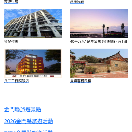
市港行旅
永承民宿
金金禮寓
40平方米1臥室公寓 (金湖鎮) - 有1間
私人浴室
八二三行館飯店
夏興客棧民宿
金門縣旅遊景點
2026金門縣旅遊活動