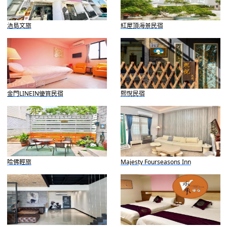
浯島文旅
紅屋頂海景民宿
金門LINEIN優質民宿
熙悅民宿
哈佛輕旅
Majesty Fourseasons Inn