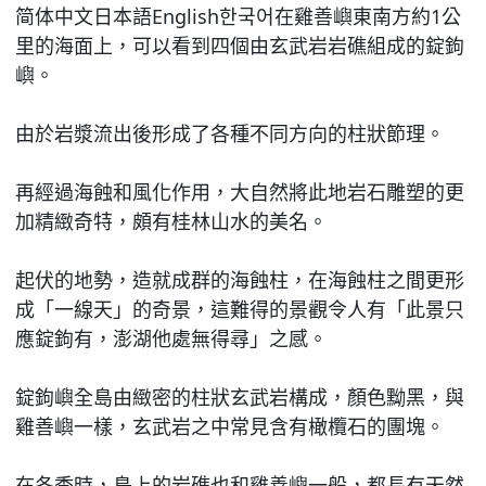
简体中文日本語English한국어在雞善嶼東南方約1公
里的海面上，可以看到四個由玄武岩岩礁組成的錠鉤
嶼。
由於岩漿流出後形成了各種不同方向的柱狀節理。
再經過海蝕和風化作用，大自然將此地岩石雕塑的更
加精緻奇特，頗有桂林山水的美名。
起伏的地勢，造就成群的海蝕柱，在海蝕柱之間更形
成「一線天」的奇景，這難得的景觀令人有「此景只
應錠鉤有，澎湖他處無得尋」之感。
錠鉤嶼全島由緻密的柱狀玄武岩構成，顏色黝黑，與
雞善嶼一樣，玄武岩之中常見含有橄欖石的團塊。
在冬季時，島上的岩礁也和雞善嶼一般，都長有天然