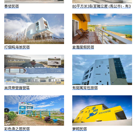
春發民宿
80平方米3臥室獨立屋 (馬公市) - 有3
間私人浴室
打個盹海景民宿
夏灩度假民宿
員貝樂營露營區
有間寓背包旅宿
彩色漁之居民宿
夢砌民宿