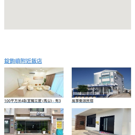
錠鉤嶼附近飯店
100平方米4臥室獨立屋 (馬公) - 有3
風箏衝浪民宿
間私人浴室