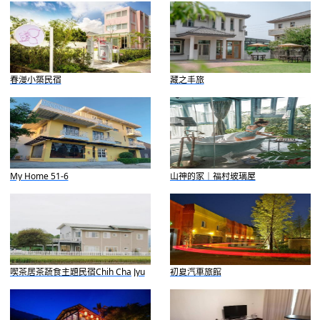
春漫小築民宿
藏之丰旅
My Home 51-6
山神的家｜福村玻璃屋
喫茶居茶蔬食主題民宿Chih Cha Jyu
初夏汽車旅館