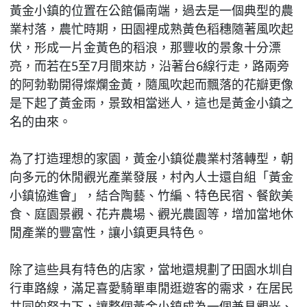
黃金小鎮的位置在公館偏南端，過去是一個典型的農
業村落，農忙時期，田園裡成熟黃色稻穗隨著風吹起
伏，形成一片金黃色的稻浪，那豐收的景象十分漂
亮，而若在5至7月間來訪，沿著台6線行走，路兩旁
的阿勃勒開得燦爛金黃，隨風吹起而飄落的花瓣更像
是下起了黃金雨，景致相當迷人，這也是黃金小鎮之
名的由來。
為了打造理想的家園，黃金小鎮從農業村落轉型，朝
向多元的休閒觀光產業發展，村內人士還自組「黃金
小鎮協進會」，結合陶藝、竹編、特色民宿、餐飲美
食、庭園景觀、花卉農場、觀光農園等，增加當地休
閒產業的豐富性，讓小鎮更具特色。
除了這些具有特色的店家，當地還規劃了田園水圳自
行車路線，滿足喜愛騎單車閒逛遊客的需求，在居民
共同的努力下，讓整個黃金小鎮成為一個兼具觀光、