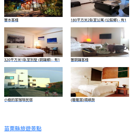
響水客棧
180平方米2臥室公寓 (公館鄉) - 有1
間私人浴室
320平方米1臥室別墅 (銅鑼鄉) - 有1
響銅鑼客棧
間私人浴室
小樹的家咖啡民宿
{暖暖窩}晴嶼房
苗栗縣旅遊景點