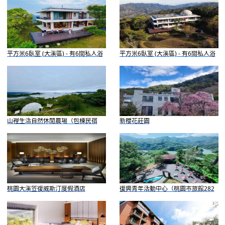
平方米6臥室 (大溪區) - 有6間私人浴
平方米6臥室 (大溪區) - 有6間私人浴
室
室
山裡生活自然休閒農場（包棟民宿
新櫻花莊園
&glamping）
桃園大溪笠復威斯汀度假酒店
復興青年活動中心（桃園市旅館282
號）