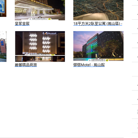
皇家金宸
18平方米2臥室公寓 (鳳山區) -
有1間私人浴室
麗馨精品商旅
御宿Motel - 鳳山館