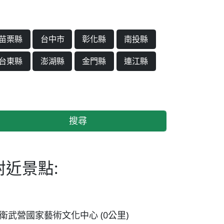
苗栗縣
台中市
彰化縣
南投縣
台東縣
澎湖縣
金門縣
連江縣
搜尋
附近景點:
衛武營國家藝術文化中心 (0公里)