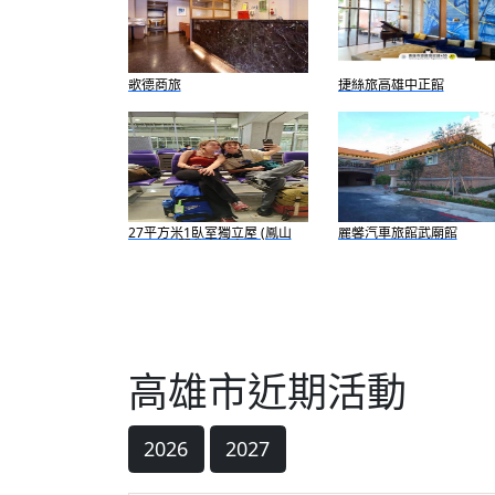
歌德商旅
捷絲旅高雄中正館
27平方米1臥室獨立屋 (鳳山
麗馨汽車旅館武廟館
區) - 有1間私人浴室
高雄市近期活動
2026
2027