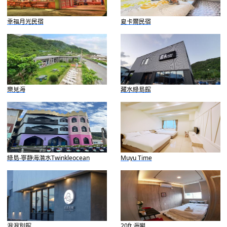
幸福月光民宿
夏卡爾民宿
樂見海
藏水綠島館
綠島‧寧靜海潛水Twinkleocean
Muyu Time
Diving
浪浪別館
20ft 海閣