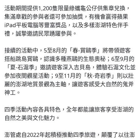
活動期間提供1,200隻限量綠蠵龜公仔供集章兌換，
集滿章戳的參與者還可參加抽獎，有機會贏得蘋果
iPad平板電腦等豐富獎品，以及多樣澎湖特色伴手
禮，誠摯邀請民眾踴躍參與。
接續的活動中，5至8月的「春-賞鷗季」將帶領遊客
搭船跳島賞鷗，認識多種燕鷗的生態奧秘；6至9月的
「夏-石滬季」邀請遊客深入吉貝島，體驗石滬文化並
參加夜間觀星活動；9至11月的「秋-奇岩季」則以壯
麗的澎湖地質景觀為主軸，讓遊客感受大自然的鬼斧
神工。
四季活動內容各具特色，全年都能讓旅客享受澎湖的
自然之美與文化魅力。
澎管處自2022年起積極推動四季旅遊，顛覆了以往澎