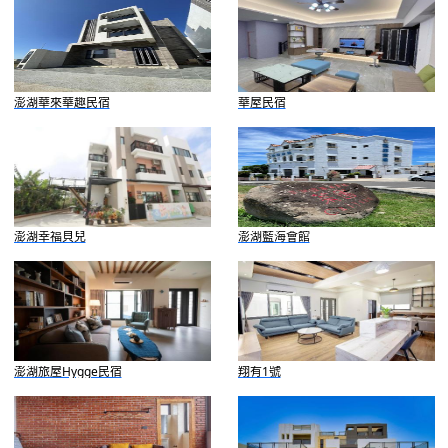
澎湖華來華趣民宿
華屋民宿
澎湖幸福貝兒
澎湖藍海會館
澎湖旅屋Hygge民宿
翔有1號