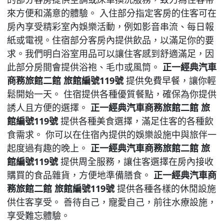
來方便和滿意的體驗。 入住部分指定客房的住客可在
房內享受精彩室內娛樂活動，例如影音串流、每日報
紙或電視。住宿部分客房內提供飲品，以滿足你的要
求。我們明白浴室用品可以讓住客感到舒適滿足，因
此部分房間會提供浴袍、毛巾或風筒。
正一經典汽車
商務旅館二館 旅館編號119號
提供免費早餐，讓你輕
鬆開始一天。 住宿提供各種優質餐點，確保為你提供
誘人且方便的選擇。
正一經典汽車商務旅館二館 旅
館編號119號
提供各種美食選擇，滿足住客的各種飲
食需求。 你可以在住宿內提供的娛樂設施中與旅伴一
起度過有趣的晚上。
正一經典汽車商務旅館二館 旅
館編號119號
提供周全服務，讓住客選擇在房內接收
購買的食品雜貨，方便地準備膳食。
正一經典汽車商
務旅館二館 旅館編號119號
提供各種各樣的休閒設施
供住客享受。 善待自己，寵愛自己，前往水療設施，
享受難忘體驗。