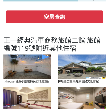
空房查詢
正一經典汽車商務旅館二館 旅館
編號119號附近其他住宿
tt-house 台東小型包棟民宿(3房2衛
伊塔原旅台東縣原住民文化會館
浴1車庫1後院)