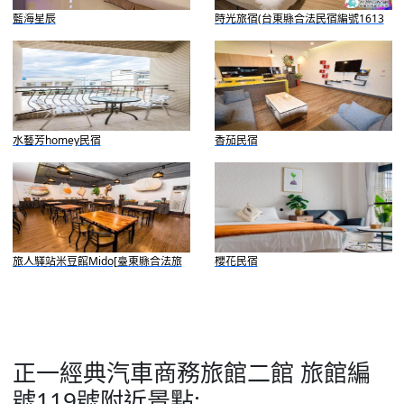
藍海星辰
時光旅宿(台東縣合法民宿編號1613
號)
水藝芳homey民宿
香茄民宿
旅人驛站米豆館Mido[臺東縣合法旅
櫻花民宿
館013號]
正一經典汽車商務旅館二館 旅館編
號119號附近景點: