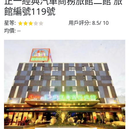
正一經典汽車商務旅館二館 旅
館編號119號
星等:
用戶評分:
8.5/ 10
均價:
--