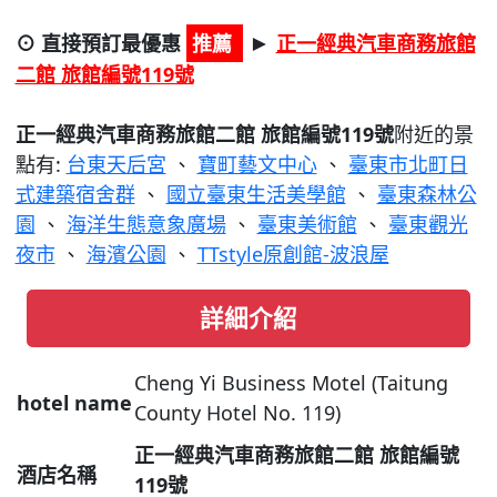
⊙ 直接預訂最優惠
推薦
正一經典汽車商務旅館
►
二館 旅館編號119號
正一經典汽車商務旅館二館 旅館編號119號
附近的景
點有:
台東天后宮
、
寶町藝文中心
、
臺東市北町日
式建築宿舍群
、
國立臺東生活美學館
、
臺東森林公
園
、
海洋生態意象廣場
、
臺東美術館
、
臺東觀光
夜市
、
海濱公園
、
TTstyle原創館-波浪屋
詳細介紹
Cheng Yi Business Motel (Taitung
hotel name
County Hotel No. 119)
正一經典汽車商務旅館二館 旅館編號
酒店名稱
119號