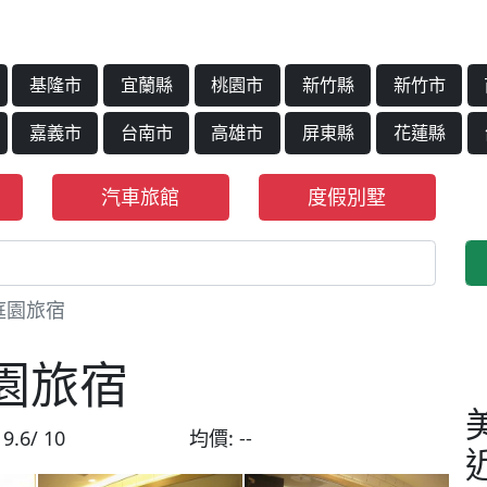
基隆市
宜蘭縣
桃園市
新竹縣
新竹市
嘉義市
台南市
高雄市
屏東縣
花蓮縣
汽車旅館
度假別墅
庭園旅宿
園旅宿
:
9.6/ 10
均價:
--