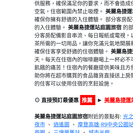
供服務，確保滿足你的要求，而不會造成
空氣，住宿範圍內禁止吸煙。
美麗島捷運
確保你擁有舒適的入住體驗。 部分客房
的入住體驗。
美麗島捷運站庭園旅宿
的部
分客房配備影音串流、每日報紙或電視，
茶所需的一切用品，讓你充滿元氣地開展
確保住客享受舒適的住宿體驗。
美麗島捷
天。每天在住宿內的咖啡廳喝上一杯必不
飢餓的痛苦！住宿內的餐廳提供美味且方
助你將在超市購買的食品雜貨直接送上房
的住客可以使用住宿的烹飪設施。
⊙ 直接預訂最優惠
推薦
美麗島捷運
►
美麗島捷運站庭園旅宿
附近的景點有:
光之
夜市
、
逍遙園
、
摩登高雄-R9中央公園
商圈
、
三塊厝舊站
、
城市光廊