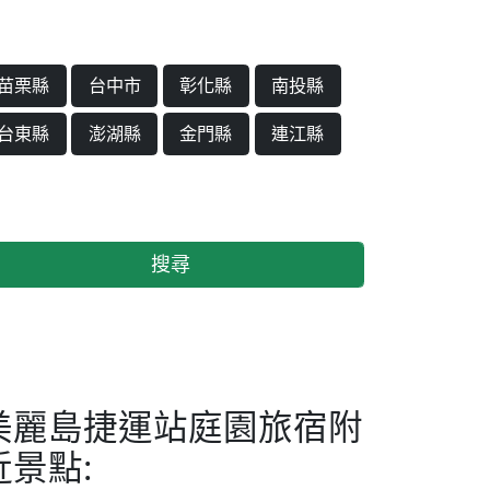
苗栗縣
台中市
彰化縣
南投縣
台東縣
澎湖縣
金門縣
連江縣
搜尋
美麗島捷運站庭園旅宿附
近景點: