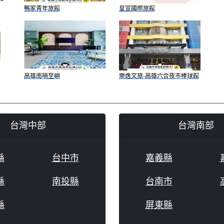
鴨家青年旅館
皇宣國際旅館
高雄南喃至嶼
樂逸文旅-高雄六合夜市棒球館
店
台灣中部
台灣南部
縣
台中市
嘉義縣
縣
南投縣
台南市
縣
屏東縣