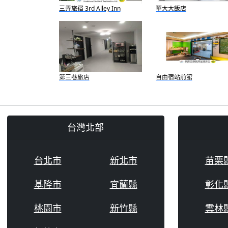
三弄旅宿 3rd Alley Inn
華大大飯店
第三巷旅店
自由宿站前館
台灣北部
台北市
新北市
苗栗
基隆市
宜蘭縣
彰化
桃園市
新竹縣
雲林