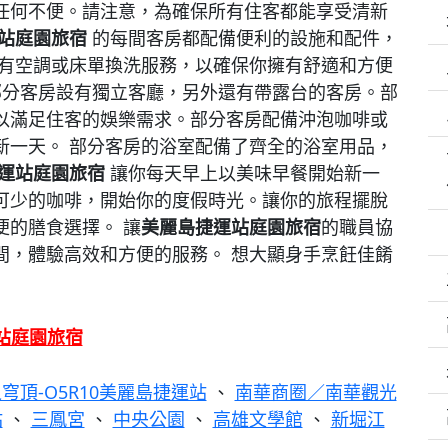
任何不便。請注意，為確保所有住客都能享受清新
站庭園旅宿
的每間客房都配備便利的設施和配件，
配有空調或床單換洗服務，以確保你擁有舒適和方便
分客房設有獨立客廳，另外還有帶露台的客房。部
以滿足住客的娛樂需求。部分客房配備沖泡咖啡或
新一天。 部分客房的浴室配備了齊全的浴室用品，
運站庭園旅宿
讓你每天早上以美味早餐開始新一
可少的咖啡，開始你的度假時光。讓你的旅程擺脫
便的膳食選擇。 讓
美麗島捷運站庭園旅宿
的職員協
間，體驗高效和方便的服務。 想大顯身手烹飪佳餚
站庭園旅宿
穹頂-O5R10美麗島捷運站
、
南華商圈／南華觀光
站
、
三鳳宮
、
中央公園
、
高雄文學館
、
新堀江