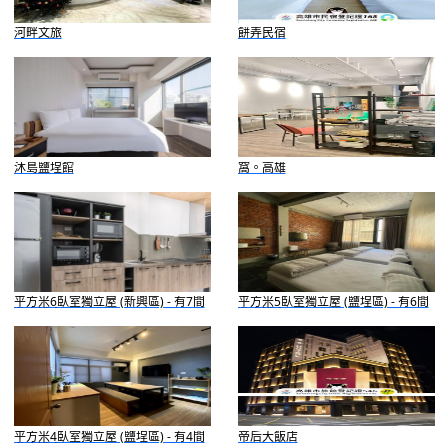
河畔文旅
餅弄民宿
沐島鹽埕館
窩。高雄
平方米6臥室獨立屋 (新興區) - 有7間
平方米5臥室獨立屋 (鹽埕區) - 有6間
私人浴室
私人浴室
平方米4臥室獨立屋 (鹽埕區) - 有4間
帝后大飯店