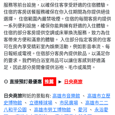
服務等前台設施，以確保住客享受舒適的住宿體驗。
住宿的客房送餐服務確保在你入住期間為你提供絕佳
選擇。 住宿範圍內嚴禁吸煙。住宿的每間客房均提供
一系列便利設施，確保你能夠擁有舒適的入住體驗。
住宿的部分客房提供空調或床單換洗服務，致力為住
客帶來方便和滿意的體驗。 入住部分指定客房的住客
可在房內享受精彩室內娛樂活動，例如影音串流、每
日報紙或電視。住宿部分客房內提供飲品，以滿足你
的要求。我們明白浴室用品可以讓住客感到舒適滿
足，因此部分房間會提供浴袍、毛巾或風筒。
⊙ 直接預訂最優惠
推薦
日央商旅
►
日央商旅
附近的景點有:
高雄市音樂館
、
高雄市立歷
史博物館
、
立德棒球場
、
市民廣場
、
高雄市二二
八和平公園
、
高雄市勞工博物館
、
愛河
、
永浴愛