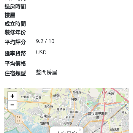
退房時間
樓層
成立時間
裝修年份
9.2 / 10
平均評分
USD
匯率貨幣
平均價格
整間房屋
住宿類型
+
−
×