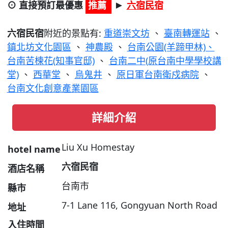
⊙ 直接預訂最優惠
推薦
六宿民宿
►
六宿民宿
附近的景點有:
重道崇文坊
、
臺南轉運站
、
鎮北坊文化園區
、
神農殿
、
台南公園(羊蹄甲林)、
台南苦楝花(知事官邸)
、
台南二中(原台南中學學校講
堂)
、
西華堂
、
烏鬼井
、
原日軍台南衛戍病院
、
台南文化創意產業園區
詳細介紹
Liu Xu Homestay
hotel name
六宿民宿
酒店名稱
台南市
縣市
7-1 Lane 116, Gongyuan North Road
地址
入住時間