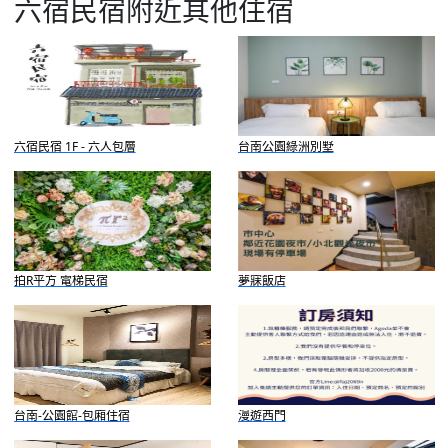
六宿民宿附近其他住宿
六宿民宿 1F - 六人包層
台南公園綠洲別墅
拍R平方 電梯民宿
夢寐飯店
台南-公園館-包廂住宿
漫遊西門