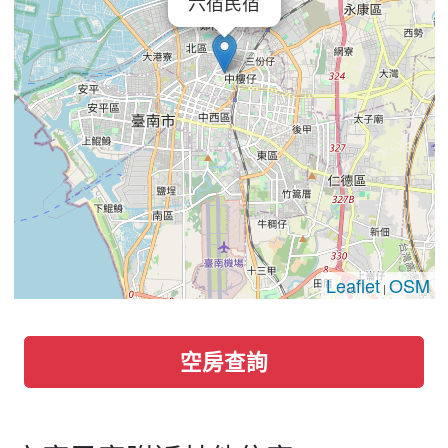
六宿民宿
Leaflet
OSM
|
空房查詢