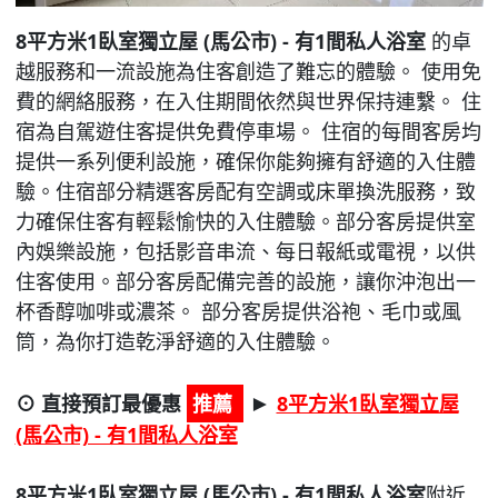
8平方米1臥室獨立屋 (馬公市) - 有1間私人浴室
的卓
越服務和一流設施為住客創造了難忘的體驗。 使用免
費的網絡服務，在入住期間依然與世界保持連繫。 住
宿為自駕遊住客提供免費停車場。 住宿的每間客房均
提供一系列便利設施，確保你能夠擁有舒適的入住體
驗。住宿部分精選客房配有空調或床單換洗服務，致
力確保住客有輕鬆愉快的入住體驗。部分客房提供室
內娛樂設施，包括影音串流、每日報紙或電視，以供
住客使用。部分客房配備完善的設施，讓你沖泡出一
杯香醇咖啡或濃茶。 部分客房提供浴袍、毛巾或風
筒，為你打造乾淨舒適的入住體驗。
⊙ 直接預訂最優惠
推薦
8平方米1臥室獨立屋
►
(馬公市) - 有1間私人浴室
8平方米1臥室獨立屋 (馬公市) - 有1間私人浴室
附近