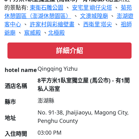
的景點有:
東衛石雕公園
、
安宅里˙嶼仔尖塔
、
菊苑
休憩園區（澎湖休憩園區）
、
文澳城隍廟
、
澎湖遊
客中心
、
許家村與彩繪壁畫
、
西衛里˙塔尖
、
祖師
爺廟
、
宸威殿
、
​北極殿
詳細介紹
Qingqing Yizhu
hotel name
8平方米1臥室獨立屋 (馬公市) - 有1間
酒店名稱
私人浴室
澎湖縣
縣市
No. 91-38, Jhaijiaoyu, Magong City,
地址
Penghu County
03:00 PM
入住時間