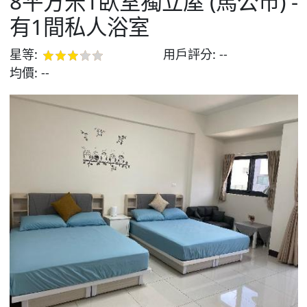
8平方米1臥室獨立屋 (馬公市) -
有1間私人浴室
星等:
用戶評分:
--
均價:
--