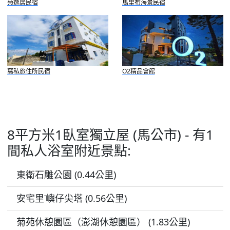
菊逸居民宿
馬里布海景民宿
窩私旅住所民宿
O2精品會館
8平方米1臥室獨立屋 (馬公市) - 有1
間私人浴室附近景點:
東衛石雕公園 (0.44公里)
安宅里˙嶼仔尖塔 (0.56公里)
菊苑休憩園區（澎湖休憩園區） (1.83公里)