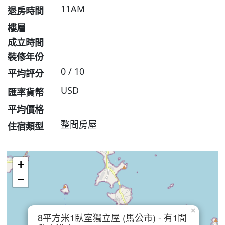
11AM
退房時間
樓層
成立時間
裝修年份
0 / 10
平均評分
USD
匯率貨幣
平均價格
整間房屋
住宿類型
+
−
×
8平方米1臥室獨立屋 (馬公市) - 有1間