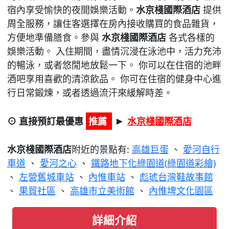
宿內享受愉快的夜間娛樂活動。
水京棧國際酒店
提供
周全服務，讓住客選擇在房內接收購買的食品雜貨，
方便地準備膳食。參與
水京棧國際酒店
各式各樣的
娛樂活動。 入住期間，盡情沉浸在泳池中，活力充沛
的暢泳，或者悠閒地放鬆一下。 你可以在住宿的池畔
酒吧享用喜歡的清涼飲品。 你可在住宿的健身中心進
行日常鍛煉，或者透過流汗來緩解時差。
⊙ 直接預訂最優惠
推薦
水京棧國際酒店
►
水京棧國際酒店
附近的景點有:
高雄巨蛋
、
愛河自行
車道
、
愛河之心
、
鐵路地下化綠園道(綠園道彩繪)
、
左營舊城車站
、
內惟車站
、
彪琥台灣鞋故事館
、
果貿社區
、
高雄市立美術館
、
內惟埤文化園區
詳細介紹