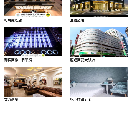
帕可麗酒店
巨蛋旅店
御宿商旅 - 明華館
龍翔商務大飯店
世奇商旅
吃吃睡設計宅