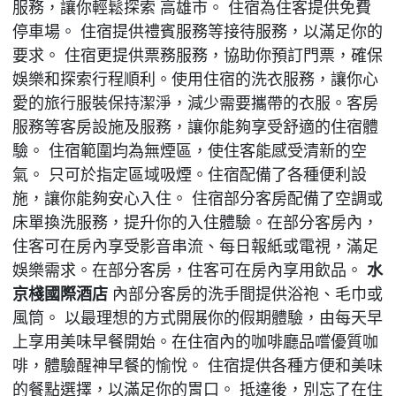
服務，讓你輕鬆探索 高雄市。 住宿為住客提供免費
停車場。 住宿提供禮賓服務等接待服務，以滿足你的
要求。 住宿更提供票務服務，協助你預訂門票，確保
娛樂和探索行程順利。使用住宿的洗衣服務，讓你心
愛的旅行服裝保持潔淨，減少需要攜帶的衣服。客房
服務等客房設施及服務，讓你能夠享受舒適的住宿體
驗。 住宿範圍均為無煙區，使住客能感受清新的空
氣。 只可於指定區域吸煙。住宿配備了各種便利設
施，讓你能夠安心入住。 住宿部分客房配備了空調或
床單換洗服務，提升你的入住體驗。在部分客房內，
住客可在房內享受影音串流、每日報紙或電視，滿足
娛樂需求。在部分客房，住客可在房內享用飲品。
水
京棧國際酒店
內部分客房的洗手間提供浴袍、毛巾或
風筒。 以最理想的方式開展你的假期體驗，由每天早
上享用美味早餐開始。在住宿內的咖啡廳品嚐優質咖
啡，體驗醒神早餐的愉悅。 住宿提供各種方便和美味
的餐點選擇，以滿足你的胃口。 抵達後，別忘了在住