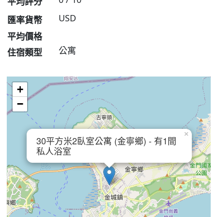
平均評分
USD
匯率貨幣
平均價格
公寓
住宿類型
+
−
×
30平方米2臥室公寓 (金寧鄉) - 有1間
私人浴室