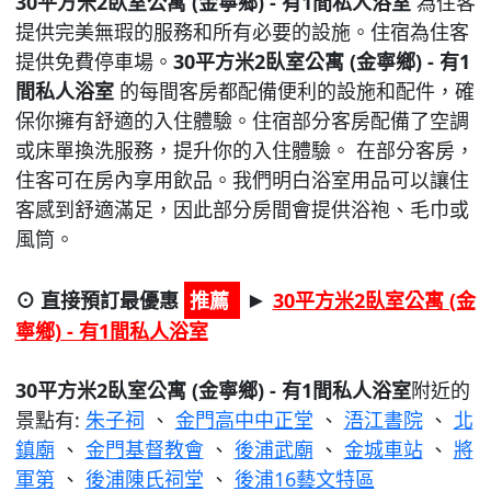
30平方米2臥室公寓 (金寧鄉) - 有1間私人浴室
為住客
提供完美無瑕的服務和所有必要的設施。住宿為住客
提供免費停車場。
30平方米2臥室公寓 (金寧鄉) - 有1
間私人浴室
的每間客房都配備便利的設施和配件，確
保你擁有舒適的入住體驗。住宿部分客房配備了空調
或床單換洗服務，提升你的入住體驗。 在部分客房，
住客可在房內享用飲品。我們明白浴室用品可以讓住
客感到舒適滿足，因此部分房間會提供浴袍、毛巾或
風筒。
⊙ 直接預訂最優惠
推薦
30平方米2臥室公寓 (金
►
寧鄉) - 有1間私人浴室
30平方米2臥室公寓 (金寧鄉) - 有1間私人浴室
附近的
景點有:
朱子祠
、
金門高中中正堂
、
浯江書院
、
北
鎮廟
、
金門基督教會
、
後浦武廟
、
金城車站
、
將
軍第
、
後浦陳氏祠堂
、
後浦16藝文特區