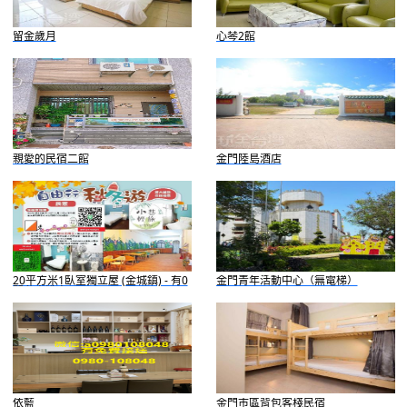
留金歲月
心琴2館
親愛的民宿二館
金門陸島酒店
20平方米1臥室獨立屋 (金城鎮) - 有0
金門青年活動中心（無電梯）
間私人浴室
依藍
金門市區背包客棧民宿