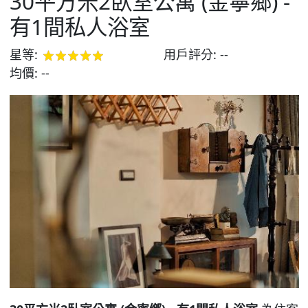
30平方米2臥室公寓 (金寧鄉) -
有1間私人浴室
星等:
用戶評分:
--
均價:
--