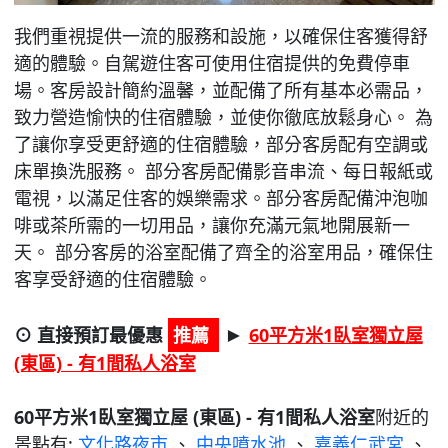
我們重視提供一流的服務和設施，以確保住客獲得舒
適的體驗。自駕遊住客可使用住宿提供的免費停車
場。客房設計簡約溫馨，並配備了所有基本必需品，
致力營造愉快的住宿體驗，並使你徹底放鬆身心。 為
了讓你享受更舒適的住宿體驗，部分客房配有空調或
床單換洗服務。 部分客房配備影音串流、每日報紙或
電視，以滿足住客的娛樂需求。部分客房配備沖泡咖
啡或茶所需的一切用品，讓你充滿元氣地開展新一
天。 部分客房的浴室配備了齊全的浴室用品，確保住
客享受舒適的住宿體驗。
⊙ 直接預訂最優惠
推薦
60平方米1臥室獨立屋
►
(東區) - 有1間私人浴室
60平方米1臥室獨立屋 (東區) - 有1間私人浴室
附近的
景點有:
文化路夜市
、
中央噴水池
、
嘉義仁武宮
、