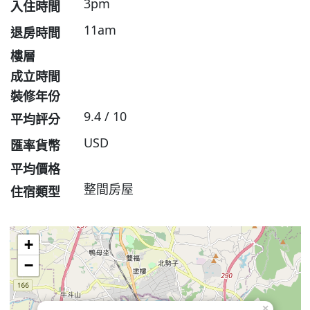
3pm
入住時間
11am
退房時間
樓層
成立時間
裝修年份
9.4 / 10
平均評分
USD
匯率貨幣
平均價格
整間房屋
住宿類型
+
−
×