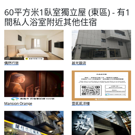
60平方米1臥室獨立屋 (東區) - 有1
間私人浴室附近其他住宿
偶然行旅
晨光飯店
Mansion Orange
壹貳貳洋樓