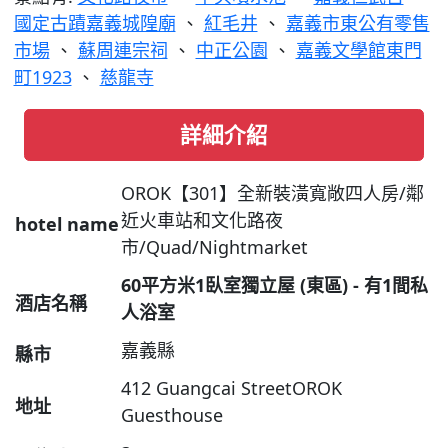
國定古蹟嘉義城隍廟
、
紅毛井
、
嘉義市東公有零售
市場
、
蘇周連宗祠
、
中正公園
、
嘉義文學館東門
町1923
、
慈龍寺
詳細介紹
OROK【301】全新裝潢寬敞四人房/鄰
近火車站和文化路夜
hotel name
市/Quad/Nightmarket
60平方米1臥室獨立屋 (東區) - 有1間私
酒店名稱
人浴室
嘉義縣
縣市
412 Guangcai StreetOROK
地址
Guesthouse