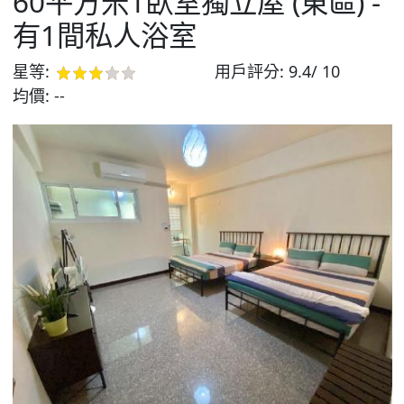
60平方米1臥室獨立屋 (東區) -
有1間私人浴室
星等:
用戶評分:
9.4/ 10
均價:
--