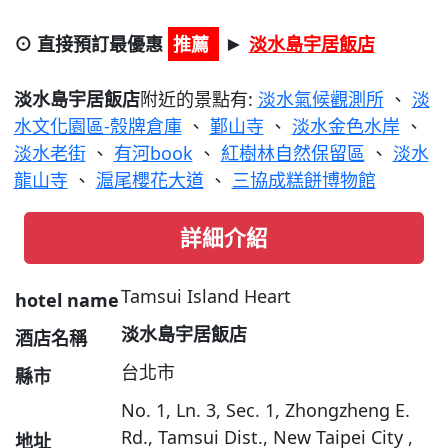
⊙ 直接預訂最優惠
推薦
淡水島宇居飯店
►
淡水島宇居飯店
附近的景點有:
淡水氣候觀測所
、
淡
水文化園區-殼牌倉庫
、
鄞山寺
、
淡水金色水岸
、
淡水老街
、
有河book
、
紅樹林自然保留區
、
淡水
龍山寺
、
滬尾櫻花大道
、
三協成糕餅博物館
詳細介紹
Tamsui Island Heart
hotel name
淡水島宇居飯店
酒店名稱
台北市
縣市
No. 1, Ln. 3, Sec. 1, Zhongzheng E.
Rd., Tamsui Dist., New Taipei City ,
地址