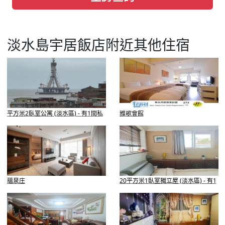
淡水島宇居飯店附近其他住宿
平方米2臥室公寓 (淡水區) - 有1間私
雅歌會館
人浴室
蘊泉庄
20平方米1臥室獨立屋 (淡水區) - 有1
間私人浴室