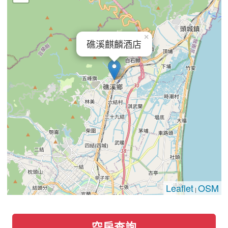
×
礁溪麒麟酒店
Leaflet
OSM
|
空房查詢