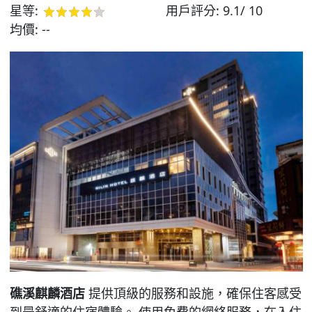
星等:
用戶評分:
9.1/ 10
均價:
--
礁溪麒麟酒店
提供頂級的服務和設施，確保住客感受