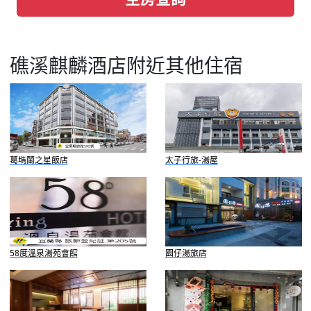
礁溪麒麟酒店附近其他住宿
葛瑪蘭之星飯店
太子行旅-湯屋
58度溫泉湯苑會館
園仔湯旅店