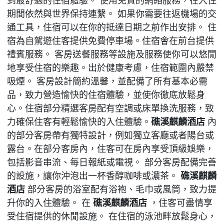
到最舒適的住宿體驗。 使用免費的網絡服務，在入住
期間依然與世界保持連繫。 如果你需要往返機場的交
通工具，住宿可以在你的抵達日期之前作出安排。 住
宿為自駕遊住客提供免費停車場。住宿會在前台提供
禮賓服務。 客房送餐服務等設施及服務使你可以悠閒
地享受住宿的樂趣。出於健康考慮，住宿範圍內嚴禁
吸煙。 客房設計簡約溫馨，並配備了所有基本必需
品，致力營造愉快的住宿體驗，並使你徹底放鬆身
心。住宿部分精選客房配有空調或床單換洗服務，致
力確保住客有輕鬆愉快的入住體驗。
礁溪麒麟酒店
內
的部分客房帶有獨特設計，例如獨立客廳或者陽台或
露台。在部分客房內，住客可在房內享受頂級娛樂，
包括影音串流、每日報紙或電視。 部分客房配備完善
的設施，讓你沖泡出一杯香醇咖啡或濃茶。
礁溪麒麟
酒店
部分客房的浴室配有浴袍、毛巾或風筒，致力提
升你的入住體驗。 在
礁溪麒麟酒店
，住客可盡情享
受住宿提供的休閒設施。 在住宿的泳池畔放鬆身心，