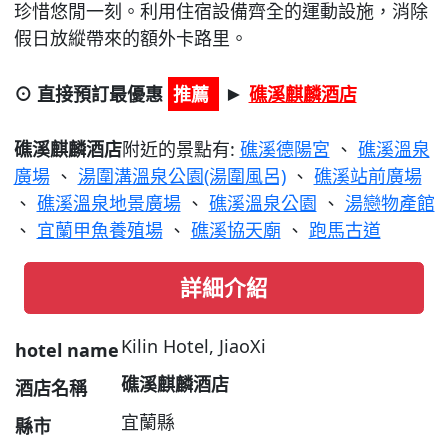
珍惜悠閒一刻。利用住宿設備齊全的運動設施，消除
假日放縱帶來的額外卡路里。
⊙ 直接預訂最優惠
推薦
礁溪麒麟酒店
►
礁溪麒麟酒店
附近的景點有:
礁溪德陽宮
、
礁溪溫泉
廣場
、
湯圍溝溫泉公園(湯圍風呂)
、
礁溪站前廣場
、
礁溪溫泉地景廣場
、
礁溪溫泉公園
、
湯戀物產館
、
宜蘭甲魚養殖場
、
礁溪協天廟
、
跑馬古道
詳細介紹
Kilin Hotel, JiaoXi
hotel name
礁溪麒麟酒店
酒店名稱
宜蘭縣
縣市