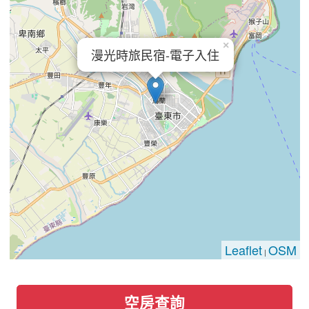
×
漫光時旅民宿-電子入住
Leaflet
OSM
|
空房查詢