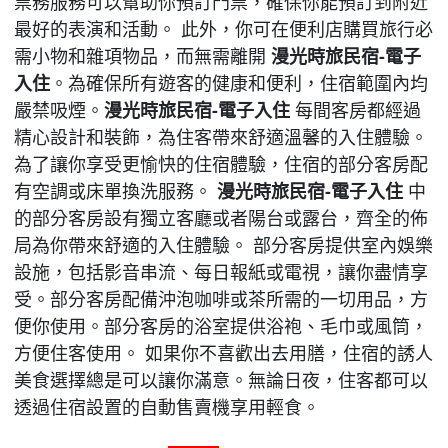
票務服務可以幫助你預訂門票，確保你能預訂到附近
最好的表演和活動。 此外，你可在便利店購買旅行必
需小物和雜項物品，而無需離開
漫光時旅民宿-電子
入住
。為確保所有遊客的健康和便利，住宿範圍內均
嚴禁吸煙。
漫光時旅民宿-電子入住
每間客房都經過
精心設計和裝飾，為住客帶來舒適溫馨的入住體驗。
為了讓你享受更愉快的住宿體驗，住宿的部分客房配
有空調或床單換洗服務。
漫光時旅民宿-電子入住
中
的部分客房設有獨立客廳或者陽台或露台，齊全的佈
局為你帶來舒適的入住體驗。 部分客房提供室內娛樂
設施，包括影音串流、每日報紙或電視，讓你盡情享
受。部分客房配備沖泡咖啡或茶所需的一切用品，方
便你使用。部分客房的浴室提供浴袍、毛巾或風筒，
方便住客使用。 如果你不喜歡出去用膳，住宿的誘人
美食選擇總是可以讓你滿意。無論日夜，住客都可以
透過住宿設置的自動售賣機享用輕食。