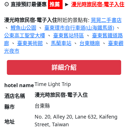
⊙ 直接預訂最優惠
推薦
漫光時旅民宿-電子入住
►
漫光時旅民宿-電子入住
附近的景點有:
晃晃二手書店
、
鯉魚山公園
、
臺東環市自行車道(山海鐵馬道)
、
公東高工聖堂大樓
、
臺東舊站特區
、
臺東舊鐵道路
廊
、
臺東美術館
、
馬蘭車站
、
台東糖廠
、
臺東觀
光夜市
詳細介紹
Time Light Trip
hotel name
漫光時旅民宿-電子入住
酒店名稱
台東縣
縣市
No. 20, Alley 20, Lane 632, Kaifeng
地址
Street, Taiwan