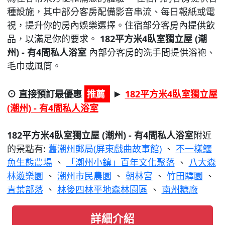
種設施，其中部分客房配備影音串流、每日報紙或電
視，提升你的房內娛樂選擇。住宿部分客房內提供飲
品，以滿足你的要求。
182平方米4臥室獨立屋 (潮
州) - 有4間私人浴室
內部分客房的洗手間提供浴袍、
毛巾或風筒。
⊙ 直接預訂最優惠
推薦
182平方米4臥室獨立屋
►
(潮州) - 有4間私人浴室
182平方米4臥室獨立屋 (潮州) - 有4間私人浴室
附近
的景點有:
舊潮州郵局(屏東戲曲故事館)
、
不一樣鱷
魚生態農場
、
「潮州小鎮」百年文化聚落
、
八大森
林遊樂園
、
潮州市民農園
、
朝林宮
、
竹田驛園
、
青葉部落
、
林後四林平地森林園區
、
南州糖廠
詳細介紹