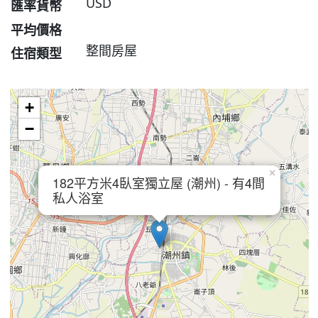
USD
匯率貨幣
平均價格
整間房屋
住宿類型
+
−
×
182平方米4臥室獨立屋 (潮州) - 有4間
私人浴室