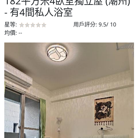
182平方米4臥室獨立屋 (潮州)
- 有4間私人浴室
星等:
用戶評分:
9.5/ 10
均價:
--