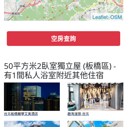
Leaflet
OSM
|
空房查詢
50平方米2臥室獨立屋 (板橋區) -
有1間私人浴室附近其他住宿
台北板橋馥華艾美酒店
趣淘漫旅-台北