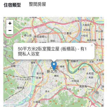
整間房屋
住宿類型
+
−
×
50平方米2臥室獨立屋 (板橋區) - 有1
間私人浴室