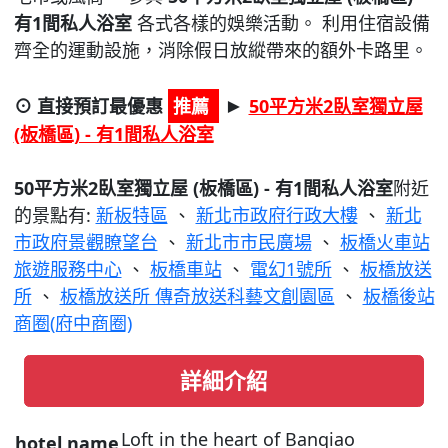
有1間私人浴室
各式各樣的娛樂活動。 利用住宿設備
齊全的運動設施，消除假日放縱帶來的額外卡路里。
⊙ 直接預訂最優惠
推薦
50平方米2臥室獨立屋
►
(板橋區) - 有1間私人浴室
50平方米2臥室獨立屋 (板橋區) - 有1間私人浴室
附近
的景點有:
新板特區
、
新北市政府行政大樓
、
新北
市政府景觀瞭望台
、
新北市市民廣場
、
板橋火車站
旅遊服務中心
、
板橋車站
、
電幻1號所
、
板橋放送
所
、
板橋放送所 傳奇放送科藝文創園區
、
板橋後站
商圈(府中商圈)
詳細介紹
Loft in the heart of Banqiao
hotel name