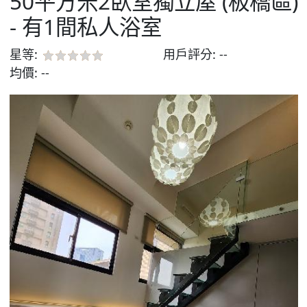
50平方米2臥室獨立屋 (板橋區)
- 有1間私人浴室
星等:
用戶評分:
--
均價:
--