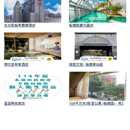
台北新板希爾頓酒店
板橋凱撒大飯店
傑仕堡有氧酒店
旅居文旅– 板橋車站館
皇品時尚旅店
109平方米3臥室公寓 (板橋區) - 有2
間私人浴室