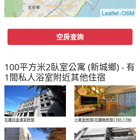
Leaflet
OSM
|
空房查詢
100平方米2臥室公寓 (新城鄉) - 有
1間私人浴室附近其他住宿
花蓮白金漢宮民宿
小莫里民宿(花蓮縣民宿1785,1786
號)