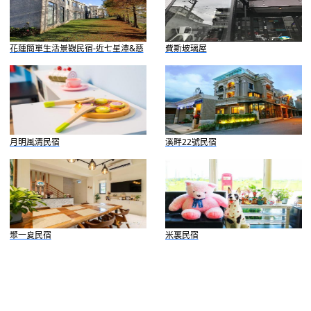
花蓮簡單生活景觀民宿-近七星潭&慈
費斯玻璃屋
濟
月明風清民宿
溪畔22號民宿
聚一夏民宿
米裏民宿