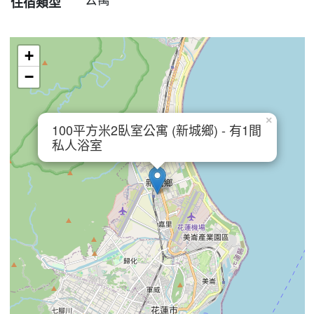
住宿類型
+
−
×
100平方米2臥室公寓 (新城鄉) - 有1間
私人浴室