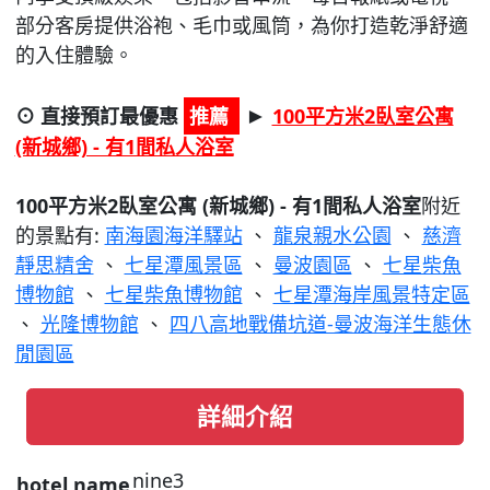
部分客房提供浴袍、毛巾或風筒，為你打造乾淨舒適
的入住體驗。
⊙ 直接預訂最優惠
推薦
100平方米2臥室公寓
►
(新城鄉) - 有1間私人浴室
100平方米2臥室公寓 (新城鄉) - 有1間私人浴室
附近
的景點有:
南海園海洋驛站
、
龍泉親水公園
、
慈濟
靜思精舍
、
七星潭風景區
、
曼波園區
、
七星柴魚
博物館
、
七星柴魚博物館
、
七星潭海岸風景特定區
、
光隆博物館
、
四八高地戰備坑道-曼波海洋生態休
閒園區
詳細介紹
nine3
hotel name