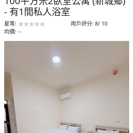
100平方米2臥室公寓 (新城鄉)
- 有1間私人浴室
星等:
用戶評分:
8/ 10
均價:
--