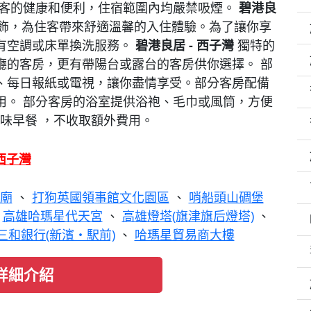
遊客的健康和便利，住宿範圍內均嚴禁吸煙。
碧港良
飾，為住客帶來舒適溫馨的入住體驗。為了讓你享
有空調或床單換洗服務。
碧港良居 - 西子灣
獨特的
廳的客房，更有帶陽台或露台的客房供你選擇。 部
、每日報紙或電視，讓你盡情享受。部分客房配備
用。 部分客房的浴室提供浴袍、毛巾或風筒，方便
味早餐 ，不收取額外費用。
 西子灣
廟
、
打狗英國領事館文化園區
、
哨船頭山碉堡
、
高雄哈瑪星代天宮
、
高雄燈塔(旗津旗后燈塔)
、
三和銀行(新濱・駅前)
、
哈瑪星貿易商大樓
詳細介紹