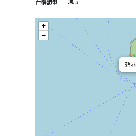
酒店
住宿類型
+
−
碧港