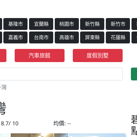
基隆市
宜蘭縣
桃園市
新竹縣
新竹市
嘉義市
台南市
高雄市
屏東縣
花蓮縣
汽車旅館
度假別墅
子灣
灣
:
8.7/ 10
均價:
--
點