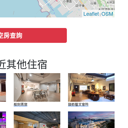
Leaflet
OSM
|
空房查詢
附近其他住宿
舶刻青旅
鼓舫藝文會所