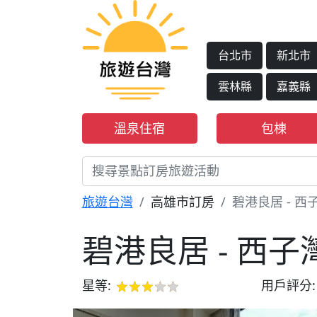
台北市
新北市
雲林縣
嘉義縣
溫泉住宿
包棟
旅遊台灣
高雄市訂房
碧港良居 - 西
碧港良居 - 西子
星等:
用戶評分