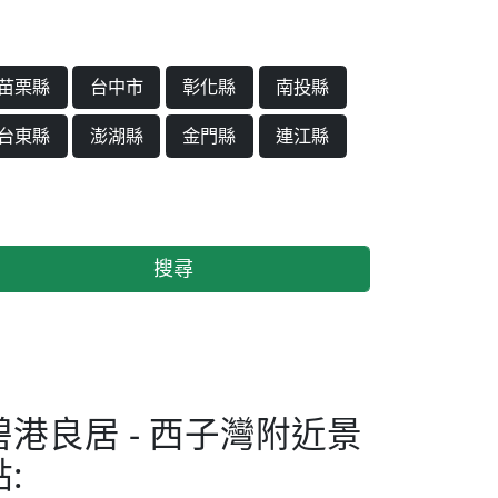
苗栗縣
台中市
彰化縣
南投縣
台東縣
澎湖縣
金門縣
連江縣
搜尋
碧港良居 - 西子灣附近景
: