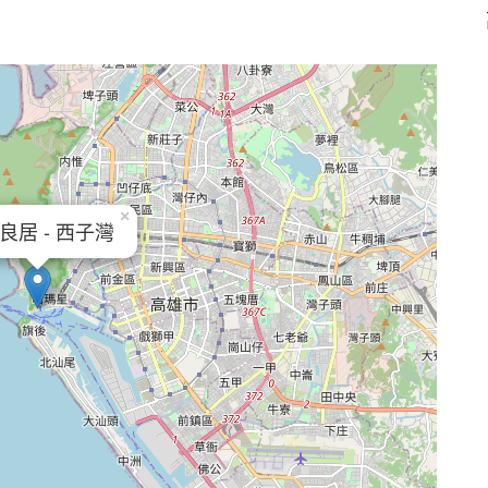
×
良居 - 西子灣