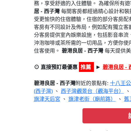
務，享受舒適的入住體驗。 為確保所有
居 - 西子灣
每間客房都經過精心設計和裝
受更愉快的住宿體驗，住宿的部分客房配
客房有不同設計及佈局，例如配有獨立客
分客房提供室內娛樂設施，包括影音串流
沖泡咖啡或茶所需的一切用品，方便你使
住客使用。
碧港良居 - 西子灣
每天提供美
⊙ 直接預訂最優惠
推薦
碧港良居 -
►
碧港良居 - 西子灣
附近的景點有:
十八王公
(西子灣)
、
西子灣觀景台（觀海平台）
旗津天后宮
、
旗津老街（廟前路）
、
舊