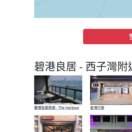
碧港良居 - 西子灣
碧港良居商旅 - The Harbour
星灣行旅