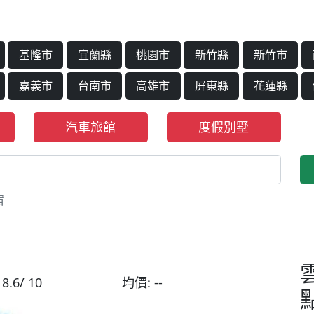
基隆市
宜蘭縣
桃園市
新竹縣
新竹市
嘉義市
台南市
高雄市
屏東縣
花蓮縣
汽車旅館
度假別墅
宿
:
8.6/ 10
均價:
--
點