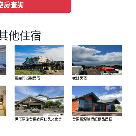
空房查詢
其他住宿
富麗灣景觀民宿
老餘民宿
伊塔原旅台東縣原住民文化會
台東富源潭行館精品民宿
館