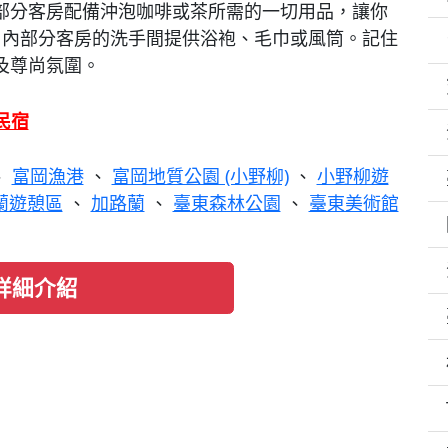
部分客房配備沖泡咖啡或茶所需的一切用品，讓你
內部分客房的洗手間提供浴袍、毛巾或風筒。記住
及尊尚氛圍。
民宿
、
富岡漁港
、
富岡地質公園 (小野柳)
、
小野柳遊
蘭遊憩區
、
加路蘭
、
臺東森林公園
、
臺東美術館
詳細介紹