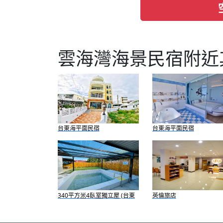
雲海灣海景民宿附近
台東海平面民宿
台東海平面民宿
340平方米4臥室獨立屋 (台東
英倫旅店
市) - 有2間私人浴室