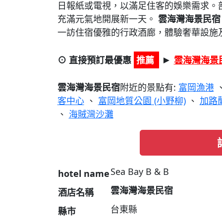
日報紙或電視，以滿足住客的娛樂需求。
充滿元氣地開展新一天。
雲海灣海景民宿
一訪住宿優雅的行政酒廊，體驗奢華設施
⊙ 直接預訂最優惠
推薦
雲海灣海景
►
雲海灣海景民宿
附近的景點有:
富岡漁港
客中心
、
富岡地質公園 (小野柳)
、
加路
、
海賊灣沙灘
Sea Bay B & B
hotel name
雲海灣海景民宿
酒店名稱
台東縣
縣市