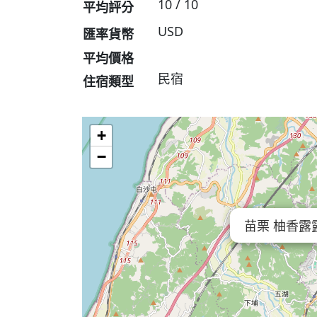
10 / 10
平均評分
USD
匯率貨幣
平均價格
民宿
住宿類型
+
−
苗栗 柚香露