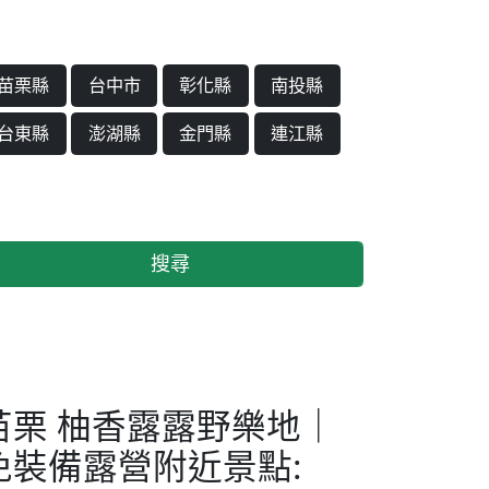
苗栗縣
台中市
彰化縣
南投縣
台東縣
澎湖縣
金門縣
連江縣
搜尋
苗栗 柚香露露野樂地｜
免裝備露營附近景點: