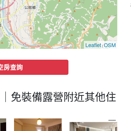
Leaflet
OSM
|
空房查詢
地｜免裝備露營附近其他住