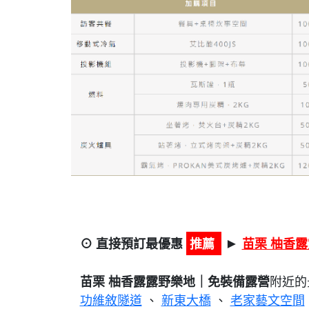
⊙ 直接預訂最優惠
推薦
苗栗 柚香
►
苗栗 柚香露露野樂地｜免裝備露營
附近的
功維敘隧道
、
新東大橋
、
老家藝文空間