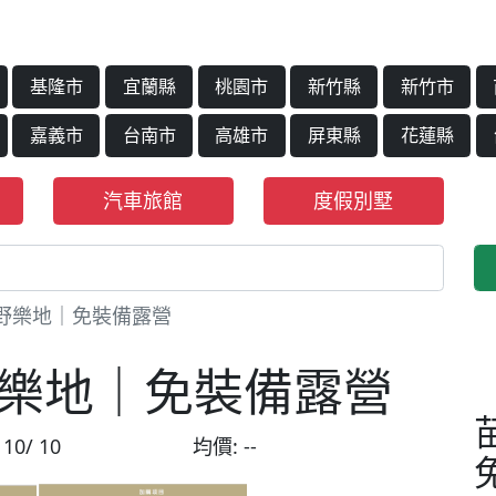
基隆市
宜蘭縣
桃園市
新竹縣
新竹市
嘉義市
台南市
高雄市
屏東縣
花蓮縣
汽車旅館
度假別墅
野樂地｜免裝備露營
野樂地｜免裝備露營
:
10/ 10
均價:
--