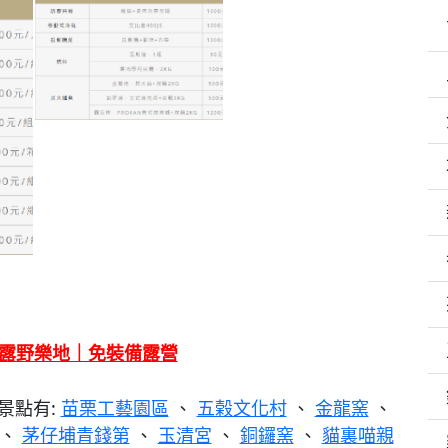
露露野樂地｜免裝備露營
景點有:
苗栗工藝園區
、
五榖文化村
、
金龍窯
、
、
茅仔埔青錢第
、
玉清宮
、
銅鑼窯
、
貓裏喵親