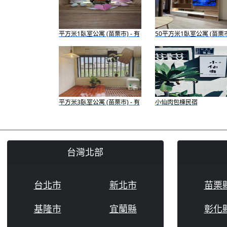
平方米1臥室公寓 (苗栗市) - 有
50平方米1臥室公寓 (苗栗市)
1間私人浴室
有1間私人浴室
平方米3臥室公寓 (苗栗市) - 有
小仙肉包棟民宿
2間私人浴室
台灣北部
台北市
新北市
苗栗
基隆市
宜蘭縣
彰化