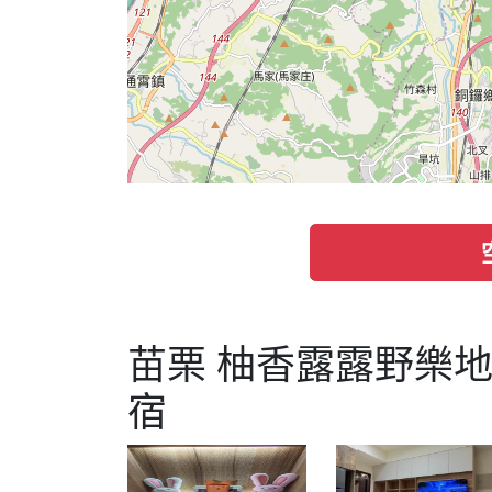
苗栗 柚香露露野樂
宿