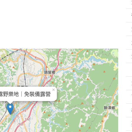
×
露野樂地｜免裝備露營