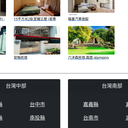
 -
15平方米2臥室獨立屋 (苗栗
喵裏汽車旅館
市) - 有2間私人浴室
官媽民宿
六沐森民宿.森居.glamping
台灣中部
台灣南部
縣
台中市
嘉義縣
縣
南投縣
台南市