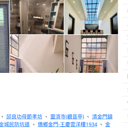
、
邱良功母節孝坊
、
靈濟寺(觀音亭)
、
清金門鎮
金城民防坑道
、
僑鄉金門-王慶雲洋樓1934
、
金