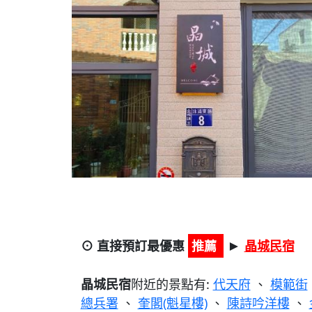
⊙ 直接預訂最優惠
推薦
晶城民宿
►
晶城民宿
附近的景點有:
代天府
、
模範街
總兵署
、
奎閣(魁星樓)
、
陳詩吟洋樓
、