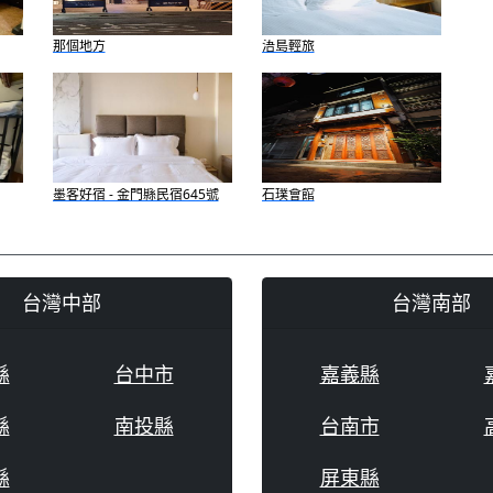
那個地方
浯島輕旅
墨客好宿 - 金門縣民宿645號
石璞會館
台灣中部
台灣南部
縣
台中市
嘉義縣
縣
南投縣
台南市
縣
屏東縣