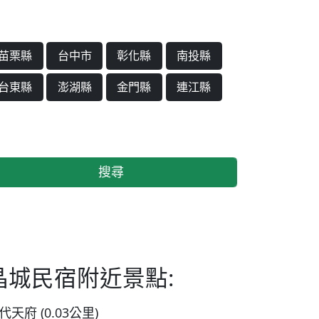
苗栗縣
台中市
彰化縣
南投縣
台東縣
澎湖縣
金門縣
連江縣
搜尋
晶城民宿附近景點:
代天府 (0.03公里)