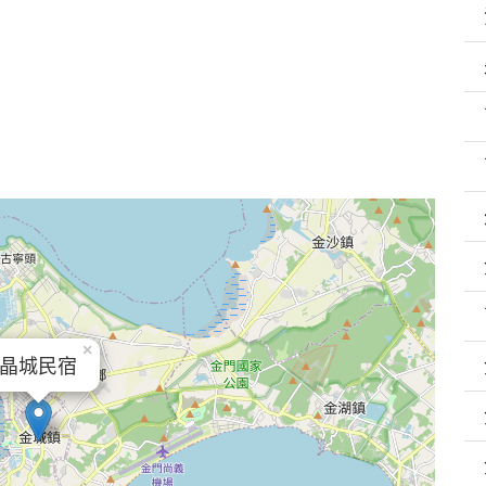
×
晶城民宿