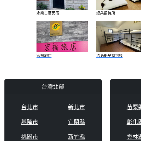
永樂古厝民宿
總兵招待所
宏福旅店
浯島魁星背包棧
台灣北部
台北市
新北市
苗栗
基隆市
宜蘭縣
彰化
桃園市
新竹縣
雲林