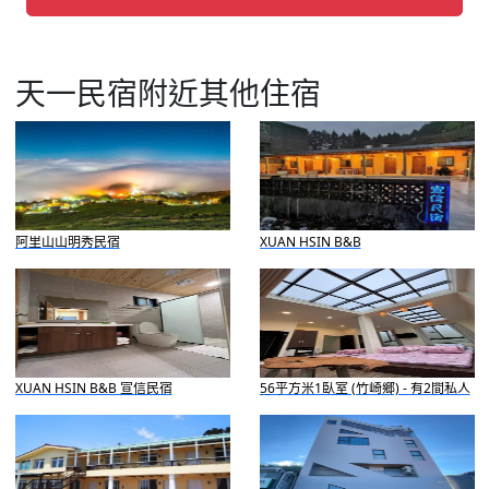
天一民宿附近其他住宿
阿里山山明秀民宿
XUAN HSIN B&B
XUAN HSIN B&B 宣信民宿
56平方米1臥室 (竹崎鄉) - 有2間私人
浴室