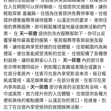
舒適的住宿體驗。 住宿提供免費網絡連接，以確保你
在入住期間可以保持聯絡。 住宿提供交通服務，讓你
輕鬆探索 嘉義縣。住宿為住客提供免費停車場。住宿
提供禮賓服務等接待服務，以滿足你的要求。 使用住
宿的票務服務，即可輕鬆獲得當地最佳娛樂活動的門
票。 在
天一民宿
提供的洗衣服務幫助下，你可以反
覆穿著你最喜愛的服裝。 客房服務等客房設施及服
務，讓你能夠享受舒適的住宿體驗。 住宿範圍均為無
煙區，使住客能感受清新的空氣。 住宿配備了各種便
利設施，讓你能夠安心入住。
天一民宿
內的部分客
房亦帶有獨特設計，例如獨立客廳或者陽台或露台。
在部分客房內，住客可在房內享受影音串流、每日報
紙或電視，滿足娛樂需求。在部分客房，住客可在房
內享用飲品。
天一民宿
部分客房的浴室配有浴袍、毛
巾或風筒，致力提升你的入住體驗。 住宿提供各種方
便和美味的餐點選擇，以滿足你的胃口。抵達後，別
忘了在住宿內享受愉快的夜間娛樂活動。