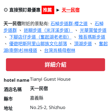
⊙ 直接預訂最優惠
推薦
天一民宿
►
天一民宿
附近的景點有:
石棹步道群-櫻之道
、
石棹
步道群
、
迷糊步道（米洋溪步道）
、
光華賞螢步道
、
下腳店仔步道（奮起湖老老街）
、
雅吾瑪斯步道
、
優遊吧斯阿里山鄒族文化部落
、
頂湖步道
、
奮起
湖(南側)杉林棧道
、
台灣肖楠母樹林
詳細介紹
Tianyi Guest House
hotel name
天一民宿
酒店名稱
嘉義縣
縣市
No.25-2, Shizhuo
地址