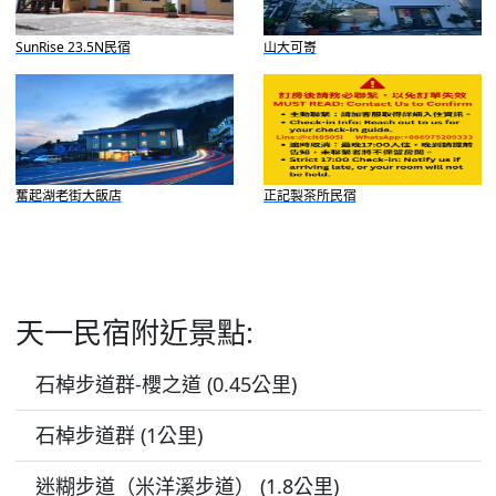
SunRise 23.5N民宿
山大可㟢
奮起湖老街大飯店
正記製茶所民宿
天一民宿附近景點:
石棹步道群-櫻之道 (0.45公里)
石棹步道群 (1公里)
迷糊步道（米洋溪步道） (1.8公里)