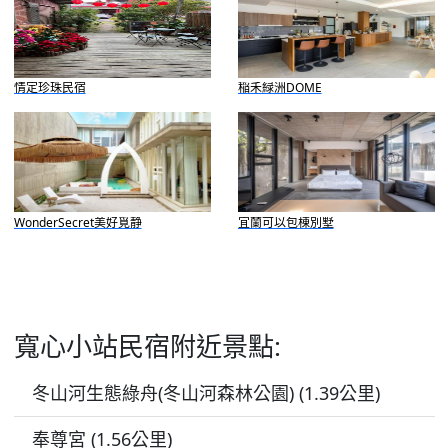
情定珍珠民宿
稲禾緑洲DOME
WonderSecret美好覓静
宜蘭可以包棟別墅
寬心小站民宿附近景點:
冬山河生態綠舟(冬山河森林公園) (1.39公里)
奉尊宮 (1.56公里)