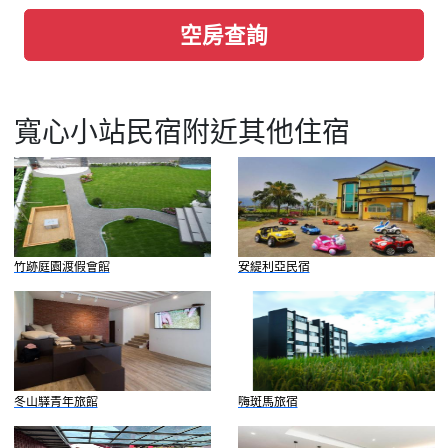
空房查詢
寬心小站民宿附近其他住宿
竹跡庭園渡假會館
安緹利亞民宿
冬山驛青年旅館
嗨斑馬旅宿