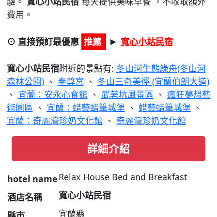
驗。
寬心小站民宿
每天提供美味早餐 ，不收取額外
費用。
⊙ 直接預訂最優惠
推薦
寬心小站民宿
►
寬心小站民宿
附近的景點有:
冬山河生態綠舟(冬山河
森林公園)
、
奉尊宮
、
冬山三奇美徑 (宜蘭伯朗大道)
、
宜蘭：安永心食館
、
武荖坑風景區
、
瘋狂夢想藝
術園區
、
宜蘭：蜡藝蜡筆城堡
、
蜡藝蜡筆城堡
、
宜蘭：奇麗灣珍奶文化館
、
奇麗灣珍奶文化館
詳細介紹
Relax House Bed and Breakfast
hotel name
寬心小站民宿
酒店名稱
宜蘭縣
縣市