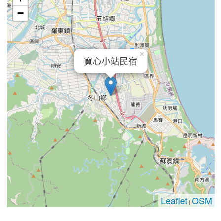
−
×
寬心小站民宿
Leaflet
OSM
|