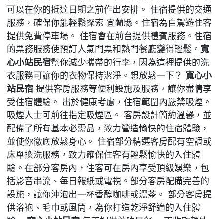
可以在你的抵達日期之前作出安排。 住宿提供的交通
服務，確保你能輕鬆探索 宜蘭縣。住宿為自駕遊住客
提供免費停車場。 住宿會在前台提供禮賓服務。住宿
的票務服務使預訂人氣門票和熱門餐廳變得輕鬆。
寬
心小站民宿
幫你減少攜帶的行李，因為這裡提供的洗
衣服務可讓你的衣物保持潔淨。想放鬆一下？
寬心小
站民宿
提供客房服務等便利設施及服務，讓你盡情享
受住宿體驗。 出於健康考慮，住宿範圍內嚴禁吸煙。
吸煙人士可前往指定吸煙區。 客房設計簡約溫馨，並
配備了所有基本必需品，致力營造愉快的住宿體驗，
並使你徹底放鬆身心。 住宿部分精選客房配有空調或
床單換洗服務，致力確保住客有輕鬆愉快的入住體
驗。在部分客房內，住客可在房內享受頂級娛樂，包
括影音串流、每日報紙或電視。部分客房配備完善的
設施，讓你沖泡出一杯香醇咖啡或濃茶。 部分客房提
供浴袍、毛巾或風筒，為你打造乾淨舒適的入住體