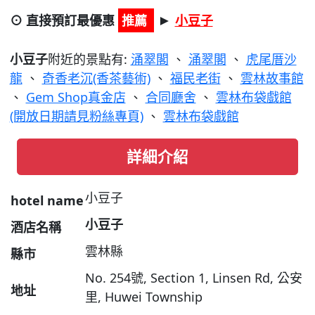
⊙ 直接預訂最優惠
推薦
小豆子
►
小豆子
附近的景點有:
涌翠閣
、
涌翠閣
、
虎尾厝沙
龍
、
奇香老沉(香茶藝術)
、
福民老街
、
雲林故事館
、
Gem Shop真金店
、
合同廳舍
、
雲林布袋戲館
(開放日期請見粉絲專頁)
、
雲林布袋戲館
詳細介紹
小豆子
hotel name
小豆子
酒店名稱
雲林縣
縣市
No. 254號, Section 1, Linsen Rd, 公安
地址
里, Huwei Township