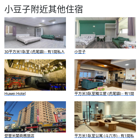
小豆子附近其他住宿
30平方米1臥室 (虎尾鎮) - 有1間私人
小豆子
浴室
Huwei Hotel
平方米3臥室獨立屋 (虎尾鎮) - 有1間
私人浴室
登豐米蘭商務旅店
平方米1臥室公寓 (斗六市) - 有1間私
人浴室