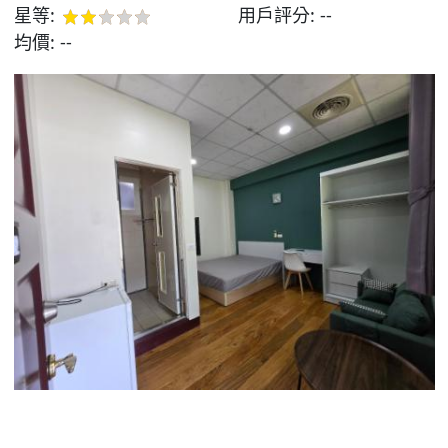
星等:
用戶評分:
--
均價:
--