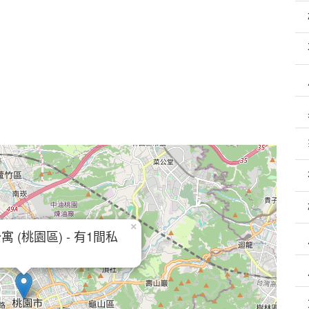
×
 (桃園區) - 有1間私