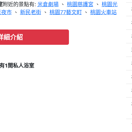
室
附近的景點有:
米倉劇場
、
桃園慈護宮
、
桃園光
光夜市
、
新民老街
、
桃園77藝文町
、
桃園火車站
詳細介紹
- 有1間私人浴室