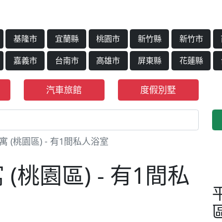
基隆市
宜蘭縣
桃園市
新竹縣
新竹市
嘉義市
台南市
高雄市
屏東縣
花蓮縣
汽車旅館
度假別墅
 (桃園區) - 有1間私人浴室
(桃園區) - 有1間私