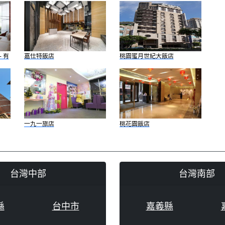
 有
嘉仕特飯店
桃園蜜月世紀大飯店
一九一旅店
桃花園飯店
台灣中部
台灣南部
縣
台中市
嘉義縣