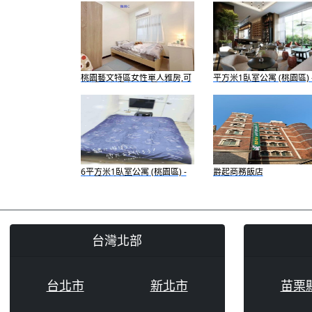
桃園藝文特區女性單人雅房,可
平方米1臥室公寓 (桃園區) -
炊,樓下有超市及早餐店
1間私人浴室
6平方米1臥室公寓 (桃園區) -
爵起商務飯店
有1間私人浴室
台灣北部
台北市
新北市
苗栗