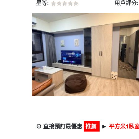
星等:
用戶評分
⊙ 直接預訂最優惠
推薦
平方米1臥室
►