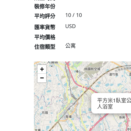
裝修年份
10 / 10
平均評分
USD
匯率貨幣
平均價格
公寓
住宿類型
+
−
平方米1臥室公寓
人浴室