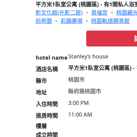
平方米1臥室公寓 (桃園區) - 有1間私人浴
影文化館(光影二館)
、
景福宮
、
桃園觀
前商圈
、
彩韻廣場
、
桃園軌道願景館
Stanley’s house
hotel name
平方米1臥室公寓 (桃園區) 
酒店名稱
桃園市
縣市
縣府路桃園市
地址
3:00 PM
入住時間
11:00 AM
退房時間
樓層
成立時間