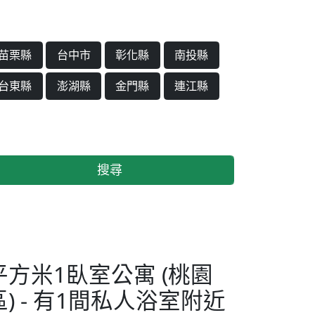
苗栗縣
台中市
彰化縣
南投縣
台東縣
澎湖縣
金門縣
連江縣
搜尋
平方米1臥室公寓 (桃園
區) - 有1間私人浴室附近