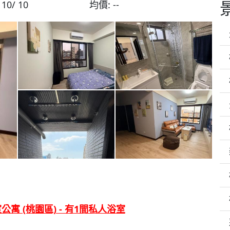
:
10/ 10
均價:
--
公寓 (桃園區) - 有1間私人浴室