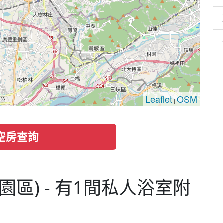
Leaflet
OSM
|
空房查詢
園區) - 有1間私人浴室附