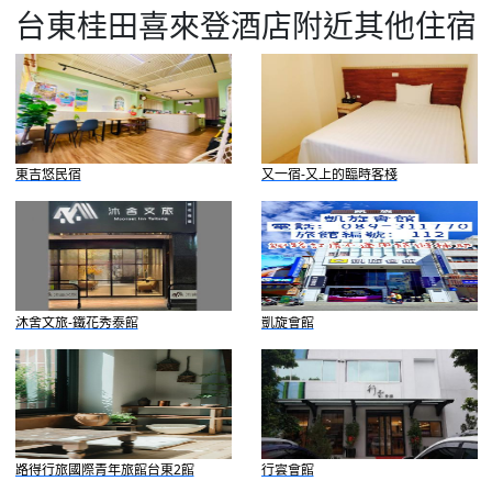
台東桂田喜來登酒店附近其他住宿
東吉悠民宿
又一宿-又上的臨時客棧
沐舍文旅-鐵花秀泰館
凱旋會館
路得行旅國際青年旅館台東2館
行雲會館