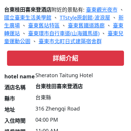
台東桂田喜來登酒店
附近的景點有:
臺東觀光夜市
、
國立臺東生活美學館
、
TTstyle原創館-波浪屋
、
新
生廣場
、
臺東舊站特區
、
臺東舊鐵道路廊
、
臺東
轉運站
、
臺東環市自行車道(山海鐵馬道)
、
臺東兒
童運動公園
、
臺東市北町日式建築宿舍群
詳細介紹
Sheraton Taitung Hotel
hotel name
台東桂田喜來登酒店
酒店名稱
台東縣
縣市
316 Zhengqi Road
地址
04:00 PM
入住時間
11:00 AM