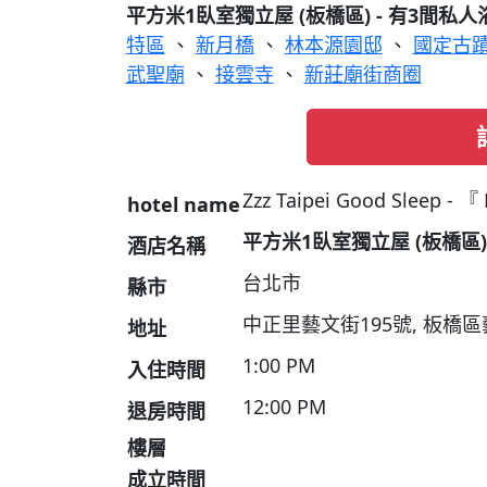
平方米1臥室獨立屋 (板橋區) - 有3間私人
特區
、
新月橋
、
林本源園邸
、
國定古
武聖廟
、
接雲寺
、
新莊廟街商圈
Zzz Taipei Good Sleep - 『
hotel name
平方米1臥室獨立屋 (板橋區)
酒店名稱
台北市
縣市
中正里藝文街195號, 板橋區藝
地址
1:00 PM
入住時間
12:00 PM
退房時間
樓層
成立時間