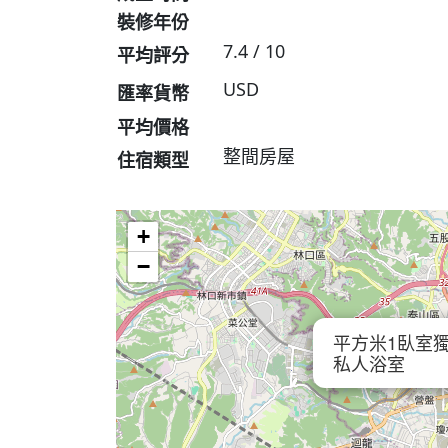
裝修年份
7.4 / 10
平均評分
USD
匯率貨幣
平均價格
整間房屋
住宿類型
+
−
平方米1臥室獨立
私人浴室