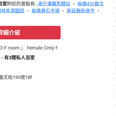
浴室
附近的景點有:
湳仔溝鐵馬驛站
、
板橋435藝文
蹟林本源園邸
、
板橋黃石市場
、
新莊廟街夜市
、
詳細介紹
 D-F room 』 Female Only F
 - 有3間私人浴室
文街195號18f