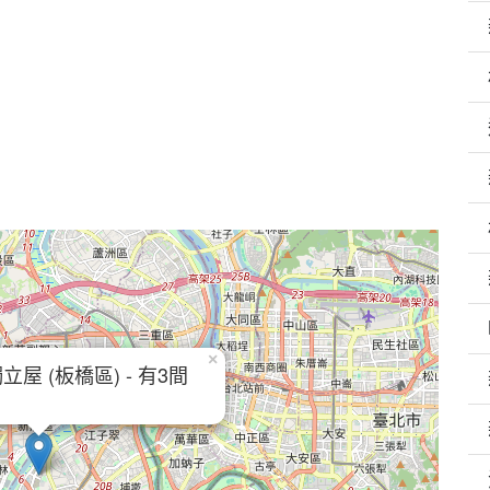
×
屋 (板橋區) - 有3間