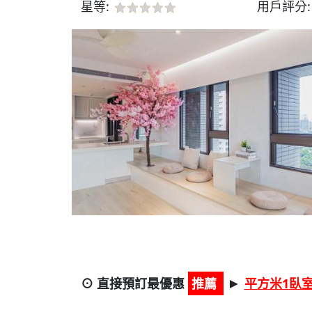
星等:
用戶評分
⊙ 直接預訂最優惠
推薦
平方米1臥室
►