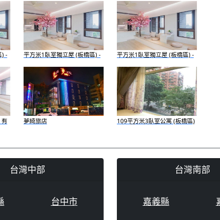
 -
平方米1臥室獨立屋 (板橋區) -
平方米1臥室獨立屋 (板橋區) -
有3間私人浴室
有3間私人浴室
 有
夢綺旅店
109平方米3臥室公寓 (板橋區)
- 有2間私人浴室
台灣中部
台灣南部
縣
台中市
嘉義縣