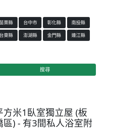
苗栗縣
台中市
彰化縣
南投縣
台東縣
澎湖縣
金門縣
連江縣
搜尋
平方米1臥室獨立屋 (板
橋區) - 有3間私人浴室附