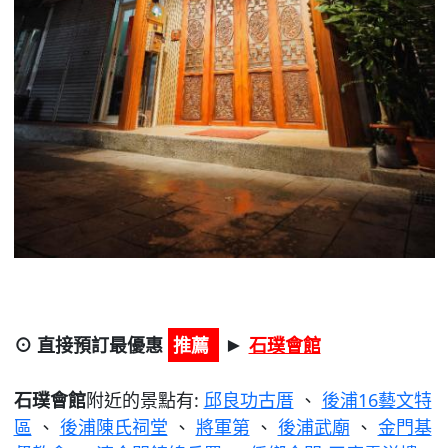
⊙ 直接預訂最優惠
推薦
石璞會館
►
石璞會館
附近的景點有:
邱良功古厝
、
後浦16藝文特
區
、
後浦陳氏祠堂
、
將軍第
、
後浦武廟
、
金門基