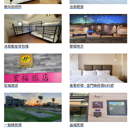
總兵招待所
浯島輕旅
浯島魁星背包棧
那個地方
宏福旅店
墨客好宿 - 金門縣民宿645號
一點綠民宿
晶城民宿