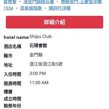
督教會
、
清金門鎮總兵署
、
僑鄉金門-王慶雲洋樓
1934
、
浯島城隍廟
、
陳詩吟洋樓
詳細介紹
Shipu Club
hotel name
石璞會館
酒店名稱
金門縣
縣市
浯江街浯江街5號
地址
3:00 PM
入住時間
11:00 AM
退房時間
樓層
成立時間
裝修年份