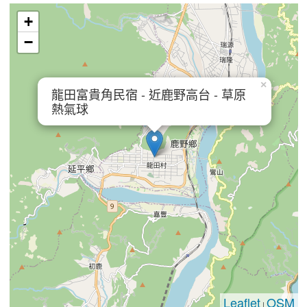
+
−
×
龍田富貴角民宿 - 近鹿野高台 - 草原
熱氣球
Leaflet
OSM
|