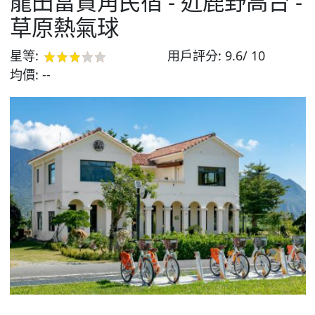
龍田富貴角民宿 - 近鹿野高台 -
草原熱氣球
星等:
用戶評分:
9.6/ 10
均價:
--