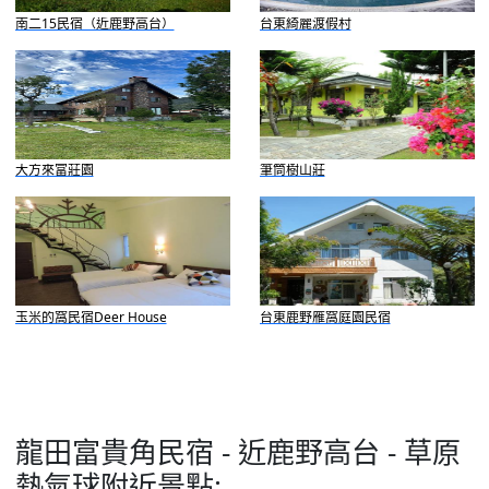
南二15民宿（近鹿野高台）
台東綺麗渡假村
大方來富莊園
筆筒樹山莊
玉米的窩民宿Deer House
台東鹿野雁窩庭園民宿
龍田富貴角民宿 - 近鹿野高台 - 草原
熱氣球附近景點: