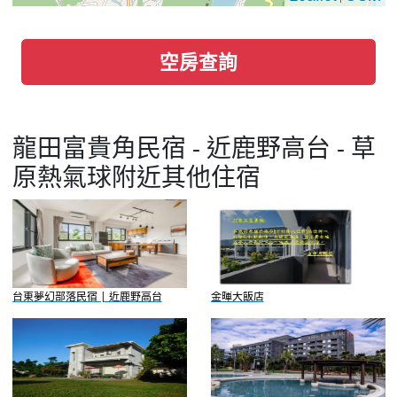
空房查詢
龍田富貴角民宿 - 近鹿野高台 - 草
原熱氣球附近其他住宿
台東夢幻部落民宿 | 近鹿野高台
金暉大飯店