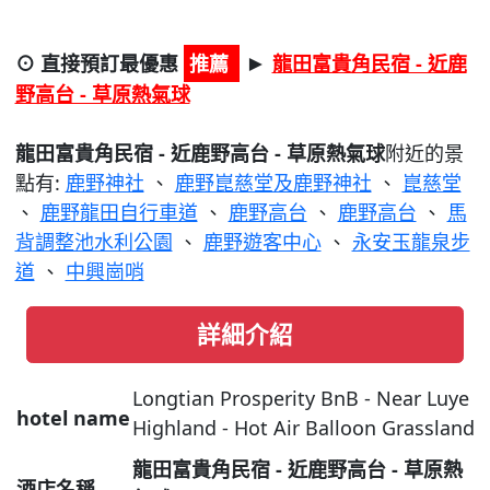
⊙ 直接預訂最優惠
推薦
龍田富貴角民宿 - 近鹿
►
野高台 - 草原熱氣球
龍田富貴角民宿 - 近鹿野高台 - 草原熱氣球
附近的景
點有:
鹿野神社
、
鹿野崑慈堂及鹿野神社
、
崑慈堂
、
鹿野龍田自行車道
、
鹿野高台
、
鹿野高台
、
馬
背調整池水利公園
、
鹿野遊客中心
、
永安玉龍泉步
道
、
中興崗哨
詳細介紹
Longtian Prosperity BnB - Near Luye
hotel name
Highland - Hot Air Balloon Grassland
龍田富貴角民宿 - 近鹿野高台 - 草原熱
酒店名稱