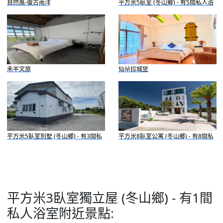
自然風-復古南洋
平方米5臥室 (冬山鄉) - 有5間私人浴
室
未半文旅
仙朵拉城堡
平方米5臥室別墅 (冬山鄉) - 有3間私
平方米8臥室公寓 (冬山鄉) - 有8間私
人浴室
人浴室
平方米3臥室獨立屋 (冬山鄉) - 有1間
私人浴室附近景點: