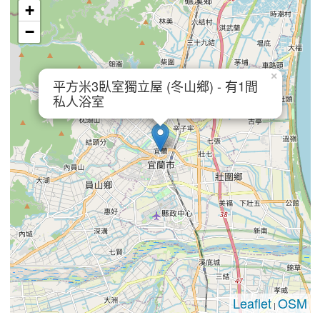
+
−
×
平方米3臥室獨立屋 (冬山鄉) - 有1間
私人浴室
Leaflet
OSM
|