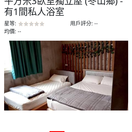
平方米3臥室獨立屋 (冬山鄉) -
有1間私人浴室
星等:
用戶評分:
--
均價:
--