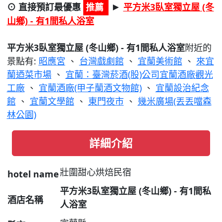
⊙ 直接預訂最優惠
推薦
平方米3臥室獨立屋 (冬
►
山鄉) - 有1間私人浴室
平方米3臥室獨立屋 (冬山鄉) - 有1間私人浴室
附近的
景點有:
昭應宮
、
台灣戲劇館
、
宜蘭美術館
、
來宜
蘭迺菜市場
、
宜蘭：臺灣菸酒(股)公司宜蘭酒廠觀光
工廠
、
宜蘭酒廠(甲子蘭酒文物館)
、
宜蘭設治紀念
館
、
宜蘭文學館
、
東門夜市
、
幾米廣場(丟丟噹森
林公園)
詳細介紹
壯圍甜心烘焙民宿
hotel name
平方米3臥室獨立屋 (冬山鄉) - 有1間私
酒店名稱
人浴室