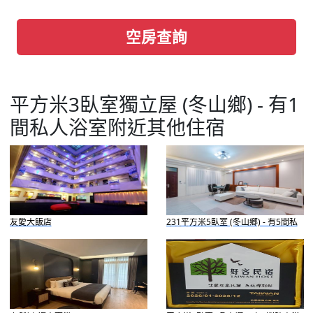
空房查詢
平方米3臥室獨立屋 (冬山鄉) - 有1
間私人浴室附近其他住宿
友愛大飯店
231平方米5臥室 (冬山鄉) - 有5間私
人浴室