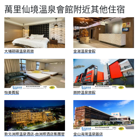
萬里仙境溫泉會館附近其他住宿
大埔硫磺溫泉商旅
金湯溫泉會館
怡美賓館
鼎帥溫泉旅館
新北洲際溫泉酒店-由洲際酒店集團管
金山海灣溫泉飯店
理