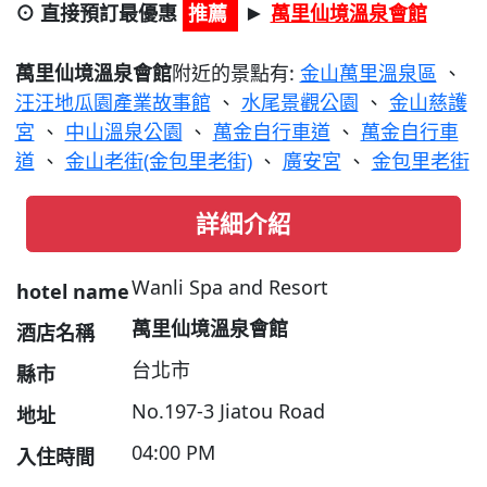
⊙ 直接預訂最優惠
推薦
萬里仙境溫泉會館
►
萬里仙境溫泉會館
附近的景點有:
金山萬里溫泉區
、
汪汪地瓜園產業故事館
、
水尾景觀公園
、
金山慈護
宮
、
中山溫泉公園
、
萬金自行車道
、
萬金自行車
道
、
金山老街(金包里老街)
、
廣安宮
、
金包里老街
詳細介紹
Wanli Spa and Resort
hotel name
萬里仙境溫泉會館
酒店名稱
台北市
縣市
No.197-3 Jiatou Road
地址
04:00 PM
入住時間