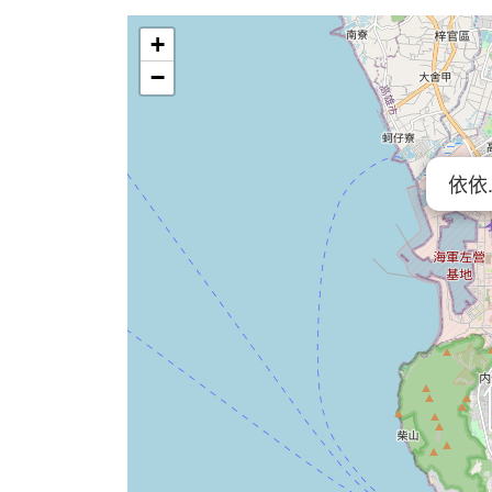
+
−
依依