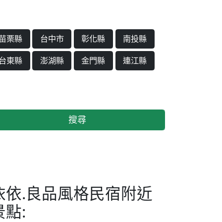
苗栗縣
台中市
彰化縣
南投縣
台東縣
澎湖縣
金門縣
連江縣
搜尋
依依.良品風格民宿附近
景點: