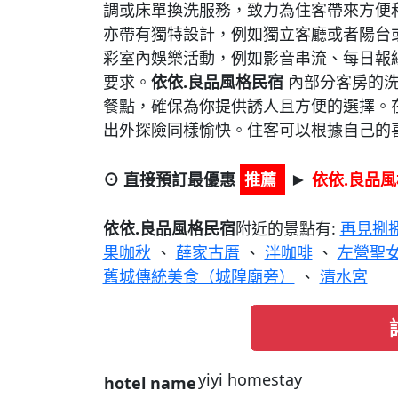
調或床單換洗服務，致力為住客帶來方便
亦帶有獨特設計，例如獨立客廳或者陽台
彩室內娛樂活動，例如影音串流、每日報
要求。
依依.良品風格民宿
內部分客房的洗
餐點，確保為你提供誘人且方便的選擇。
出外探險同樣愉快。住客可以根據自己的
⊙ 直接預訂最優惠
推薦
依依.良品
►
依依.良品風格民宿
附近的景點有:
再見捌
果咖秋
、
薛家古厝
、
泮咖啡
、
左營聖
舊城傳統美食（城隍廟旁）
、
清水宮
yiyi homestay
hotel name