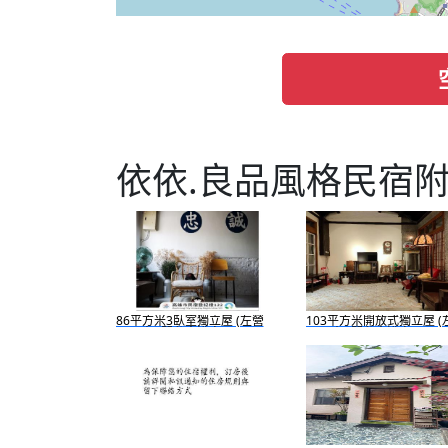
依依.良品風格民宿
86平方米3臥室獨立屋 (左營
103平方米開放式獨立屋 (
區) - 有3間私人浴室
區) - 有1間私人浴室