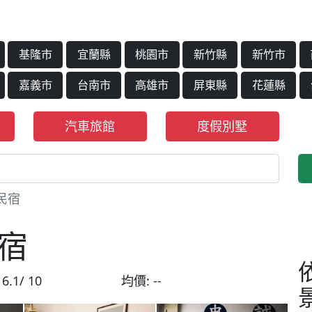
基隆市
宜蘭縣
桃園市
新竹縣
新竹市
嘉義市
台南市
高雄市
屏東縣
花蓮縣
汽車旅館
度假別墅
民宿
宿
:
6.1/ 10
均價:
--