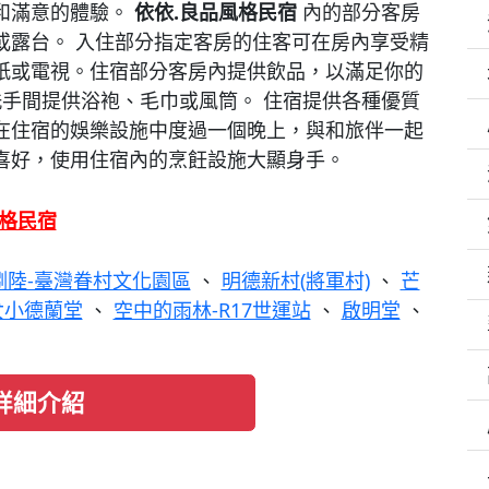
和滿意的體驗。
依依.良品風格民宿
內的部分客房
或露台。 入住部分指定客房的住客可在房內享受精
紙或電視。住宿部分客房內提供飲品，以滿足你的
手間提供浴袍、毛巾或風筒。 住宿提供各種優質
在住宿的娛樂設施中度過一個晚上，與和旅伴一起
喜好，使用住宿內的烹飪設施大顯身手。
風格民宿
捌陸-臺灣眷村文化園區
、
明德新村(將軍村)
、
芒
女小德蘭堂
、
空中的雨林-R17世運站
、
啟明堂
、
詳細介紹