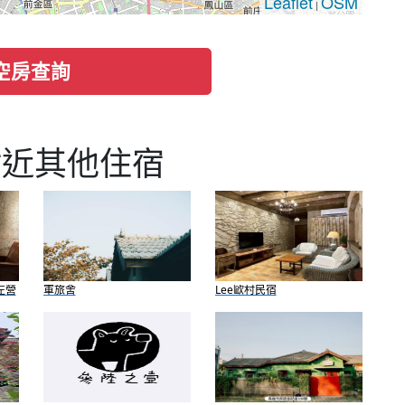
Leaflet
OSM
|
空房查詢
附近其他住宿
左營
軍旅舍
Lee歐村民宿